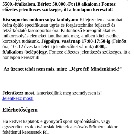
5500,-ft/alkalom. Bérlet: 50.000,-Ft (10 alkalom.) Fontos:
előzetes jelentkezés szükséges, itt a honlapon keresztül!
Kiscsoportos műkorcsolya tanfolyam:
Kifejezetten a szombati
órára épülő specifikusan ugrás és forgástechnika fejlesztő és
felzárkóztató kiscsoportos óra. Különböző koreográfiákat és
műkorcsolyás elemeket tanulhatunk meg, amiben kiteljesedhet
korcsolya tudásunk.
Jégpálya, vasárnap 17:00-17:50-ig
(Felnőtt
óra, 10 -12 éves kor feletti jelentkezőket várunk)
4000,-
ft/alkalom+belépőjegy.
Fontos: előzetes jelentkezés szükséges, itt a
honlapon keresztül!
Az üzenet tehát nem más, mint: „Jégre fel! Mindenkinek!”
Jelentkezz most
, ismerkedjünk meg személyesen is!
Jelentkezz most!
Elérhetőségem
Ha kedvet kaptatok e gyönyörű sport kipróbálására, vagy
egyszerűen csak kíváncsiak lettetek a csúszás örömére, akkor
feltétlenül keressetek fel.