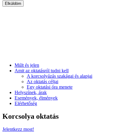
Múlt és jelen
Amit az oktatásról tudni kell
A korcsolyázás szakágai és alapjai
Az oktatás céljai
Egy oktatási óra menete
Helyszínek, árak
Események, élmények
Elérhetőség
Korcsolya oktatás
Jelentkezz most!