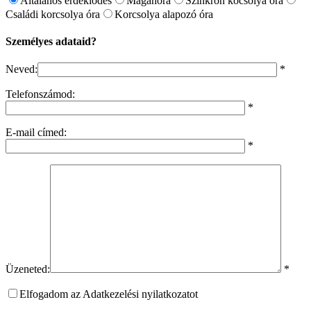
Általános érdeklődés
Magánóra
Szinkron kocsolya óra
Családi korcsolya óra
Korcsolya alapozó óra
Személyes adataid?
Neved:
*
Telefonszámod:
*
E-mail címed:
*
Üzeneted:
*
Elfogadom az Adatkezelési nyilatkozatot