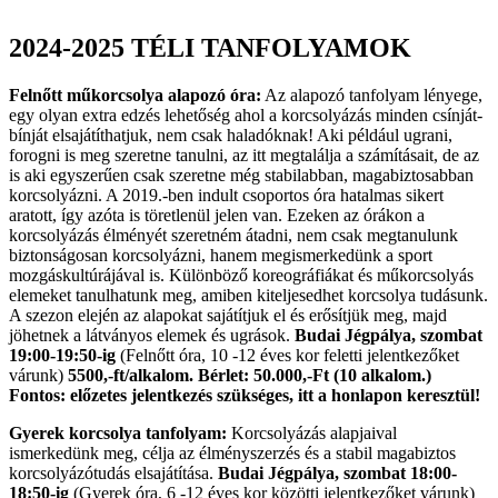
2024-2025 TÉLI TANFOLYAMOK
Felnőtt műkorcsolya alapozó óra:
Az alapozó tanfolyam lényege,
egy olyan extra edzés lehetőség ahol a korcsolyázás minden csínját-
bínját elsajátíthatjuk, nem csak haladóknak! Aki például ugrani,
forogni is meg szeretne tanulni, az itt megtalálja a számításait, de az
is aki egyszerűen csak szeretne még stabilabban, magabiztosabban
korcsolyázni. A 2019.-ben indult csoportos óra hatalmas sikert
aratott, így azóta is töretlenül jelen van. Ezeken az órákon a
korcsolyázás élményét szeretném átadni, nem csak megtanulunk
biztonságosan korcsolyázni, hanem megismerkedünk a sport
mozgáskultúrájával is. Különböző koreográfiákat és műkorcsolyás
elemeket tanulhatunk meg, amiben kiteljesedhet korcsolya tudásunk.
A szezon elején az alapokat sajátítjuk el és erősítjük meg, majd
jöhetnek a látványos elemek és ugrások.
Budai Jégpálya, szombat
19:00-19:50-ig
(Felnőtt óra, 10 -12 éves kor feletti jelentkezőket
várunk)
5500,-ft/alkalom. Bérlet: 50.000,-Ft (10 alkalom.)
Fontos: előzetes jelentkezés szükséges, itt a honlapon keresztül!
Gyerek korcsolya tanfolyam:
Korcsolyázás alapjaival
ismerkedünk meg, célja az élményszerzés és a stabil magabiztos
korcsolyázótudás elsajátítása.
Budai Jégpálya, szombat 18:00-
18:50-ig
(Gyerek óra, 6 -12 éves kor közötti jelentkezőket várunk)