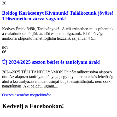
26
Boldog Karácsonyt Kívánunk! Találkozunk jövőre!
Téliszünetben zárva vagyunk!
Kedves Érdeklődők, Tanítványok! A téli szünetben mi is pihenünk
a családunkkal töltjük az időt és nem dolgozunk. Első hétvége
amikorra időpontot lehet foglalni hozzánk az január 4-5...
nov
06
Új 2024/2025 szezon bérlet és tanfolyam árak!
2024-2025 TÉLI TANFOLYAMOK Felnőtt műkorcsolya alapozó
óra: Az alapozó tanfolyam lényege, egy olyan extra edzés lehetőség
ahol a korcsolyázás minden csínját-bínját elsajátíthatjuk, nem csak
haladóknak! Aki például ugrani,...
Összes esemény megtekintése
Kedvelj a Facebookon!