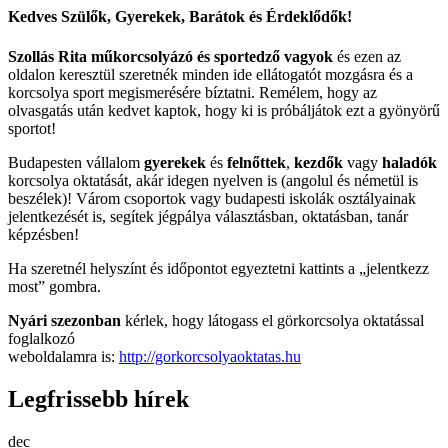
Kedves Szülők, Gyerekek, Barátok és Érdeklődők!
Szollás Rita műkorcsolyázó és sportedző vagyok
és ezen az
oldalon keresztül szeretnék minden ide ellátogatót mozgásra és a
korcsolya sport megismerésére bíztatni. Remélem, hogy az
olvasgatás után kedvet kaptok, hogy ki is próbáljátok ezt a gyönyörű
sportot!
Budapesten vállalom
gyerekek
és
felnőttek
,
kezdők
vagy
haladók
korcsolya oktatását, akár idegen nyelven is (angolul és németül is
beszélek)! Várom csoportok vagy budapesti iskolák osztályainak
jelentkezését is, segítek jégpálya választásban, oktatásban, tanár
képzésben!
Ha szeretnél helyszínt és időpontot egyeztetni kattints a „jelentkezz
most” gombra.
Nyári szezonban
kérlek, hogy látogass el görkorcsolya oktatással
foglalkozó
weboldalamra is:
http://gorkorcsolyaoktatas.hu
Legfrissebb hírek
dec