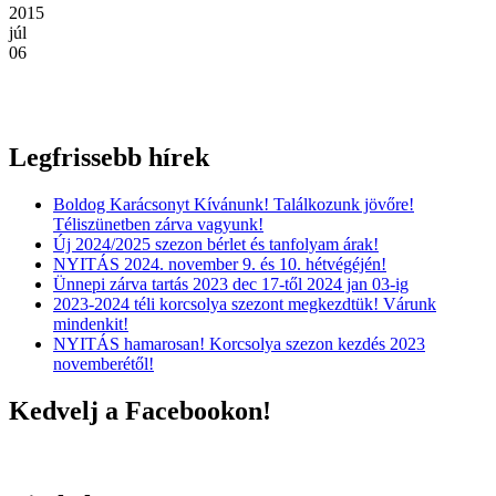
2015
júl
06
Legfrissebb hírek
Boldog Karácsonyt Kívánunk! Találkozunk jövőre!
Téliszünetben zárva vagyunk!
Új 2024/2025 szezon bérlet és tanfolyam árak!
NYITÁS 2024. november 9. és 10. hétvégéjén!
Ünnepi zárva tartás 2023 dec 17-től 2024 jan 03-ig
2023-2024 téli korcsolya szezont megkezdtük! Várunk
mindenkit!
NYITÁS hamarosan! Korcsolya szezon kezdés 2023
novemberétől!
Kedvelj a Facebookon!