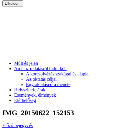
Múlt és jelen
Amit az oktatásról tudni kell
A korcsolyázás szakágai és alapjai
Az oktatás céljai
Egy oktatási óra menete
Helyszínek, árak
Események, élmények
Elérhetőség
IMG_20150622_152153
Előző bejegyzés