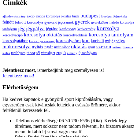
Cimkék
budapest
buda
akció
akciós korcsolya oktatás
ajándékutalvány
Európa Bajnokság
gyerek
felnőtt
felnőtt korcsolya
gyakorló jégcsarnok
haladó korcsolya
gyerektábor
korcsolya
jég
jégpálya
jégtánc
karácsony
tanfolyam
kedvezmény
korcsolya oktatás
korcsolya tanfolyam
korcsolyacipő
korcsolyaoktatás
korcsolyaóra
kori
korcsolyatábor
korisuli
műjégpálya
korcsolya verseny
oktatás
műkorcsolya
szezon
nyitás
nyár
nyári tábor
sport
szünet
Síaréna
zugló
tábor
tanfolyam
tél
városliget
új tanfolyam
síelés
élmény
Jelentkezz most
, ismerkedjünk meg személyesen is!
Jelentkezz most!
Elérhetőségem
Ha kedvet kaptatok e gyönyörű sport kipróbálására, vagy
egyszerűen csak kíváncsiak lettetek a csúszás örömére, akkor
feltétlenül keressetek fel.
Telefonos elérhetőség: 06 30 790 6596 (Rita). Kérlek légy
türelmes, mert sokszor nem tudom felvenni, ha biztosra akarsz
menni inkább írj sms-t vagy emailt!