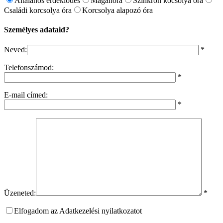
Általános érdeklődés
Magánóra
Szinkron kocsolya óra
Családi korcsolya óra
Korcsolya alapozó óra
Személyes adataid?
Neved:
*
Telefonszámod:
*
E-mail címed:
*
Üzeneted:
*
Elfogadom az Adatkezelési nyilatkozatot