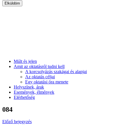
Múlt és jelen
Amit az oktatásról tudni kell
A korcsolyázás szakágai és alapjai
Az oktatás céljai
Egy oktatási óra menete
Helyszínek, árak
Események, élmények
Elérhetőség
084
Előző bejegyzés