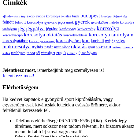
Cimkék
budapest
buda
akció
akciós korcsolya oktatás
ajándékutalvány
Európa Bajnokság
gyerek
felnőtt
felnőtt korcsolya
gyakorló jégcsarnok
haladó korcsolya
gyerektábor
korcsolya
jég
jégpálya
jégtánc
karácsony
tanfolyam
kedvezmény
korcsolya oktatás
korcsolya tanfolyam
korcsolyacipő
korcsolyaoktatás
korcsolyaóra
kori
korcsolyatábor
korisuli
műjégpálya
korcsolya verseny
oktatás
műkorcsolya
szezon
nyitás
nyár
nyári tábor
sport
szünet
Síaréna
zugló
tábor
tanfolyam
tél
városliget
új tanfolyam
síelés
élmény
Jelentkezz most
, ismerkedjünk meg személyesen is!
Jelentkezz most!
Elérhetőségem
Ha kedvet kaptatok e gyönyörű sport kipróbálására, vagy
egyszerűen csak kíváncsiak lettetek a csúszás örömére, akkor
feltétlenül keressetek fel.
Telefonos elérhetőség: 06 30 790 6596 (Rita). Kérlek légy
türelmes, mert sokszor nem tudom felvenni, ha biztosra akarsz
menni inkább írj sms-t vagy emailt!