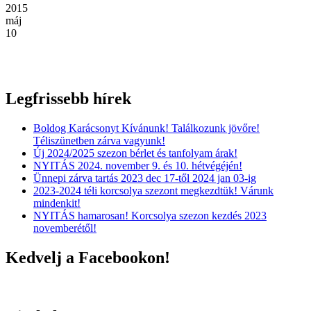
2015
máj
10
Legfrissebb hírek
Boldog Karácsonyt Kívánunk! Találkozunk jövőre!
Téliszünetben zárva vagyunk!
Új 2024/2025 szezon bérlet és tanfolyam árak!
NYITÁS 2024. november 9. és 10. hétvégéjén!
Ünnepi zárva tartás 2023 dec 17-től 2024 jan 03-ig
2023-2024 téli korcsolya szezont megkezdtük! Várunk
mindenkit!
NYITÁS hamarosan! Korcsolya szezon kezdés 2023
novemberétől!
Kedvelj a Facebookon!