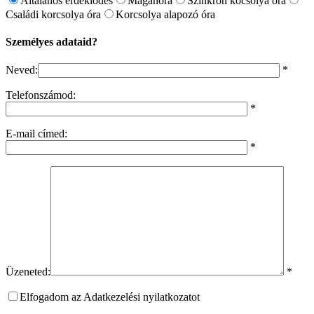
Általános érdeklődés
Magánóra
Szinkron kocsolya óra
Családi korcsolya óra
Korcsolya alapozó óra
Személyes adataid?
Neved:
*
Telefonszámod:
*
E-mail címed:
*
Üzeneted:
*
Elfogadom az Adatkezelési nyilatkozatot