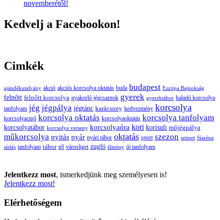
novemberétől!
Kedvelj a Facebookon!
Cimkék
budapest
buda
akció
akciós korcsolya oktatás
ajándékutalvány
Európa Bajnokság
gyerek
felnőtt
felnőtt korcsolya
gyakorló jégcsarnok
haladó korcsolya
gyerektábor
korcsolya
jég
jégpálya
jégtánc
karácsony
tanfolyam
kedvezmény
korcsolya oktatás
korcsolya tanfolyam
korcsolyacipő
korcsolyaoktatás
korcsolyaóra
kori
korcsolyatábor
korisuli
műjégpálya
korcsolya verseny
oktatás
műkorcsolya
szezon
nyitás
nyár
nyári tábor
sport
szünet
Síaréna
zugló
tábor
tanfolyam
tél
városliget
új tanfolyam
síelés
élmény
Jelentkezz most
, ismerkedjünk meg személyesen is!
Jelentkezz most!
Elérhetőségem