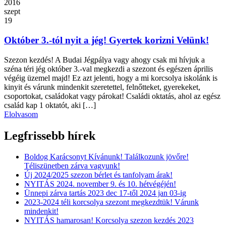
2016
szept
19
Október 3.-tól nyit a jég! Gyertek korizni Velünk!
Szezon kezdés! A Budai Jégpálya vagy ahogy csak mi hívjuk a
széna téri jég október 3.-val megkezdi a szezont és egészen április
végéig üzemel majd! Ez azt jelenti, hogy a mi korcsolya iskolánk is
kinyit és várunk mindenkit szeretettel, felnőtteket, gyerekeket,
csoportokat, családokat vagy párokat! Családi oktatás, ahol az egész
család kap 1 oktatót, aki […]
Elolvasom
Legfrissebb hírek
Boldog Karácsonyt Kívánunk! Találkozunk jövőre!
Téliszünetben zárva vagyunk!
Új 2024/2025 szezon bérlet és tanfolyam árak!
NYITÁS 2024. november 9. és 10. hétvégéjén!
Ünnepi zárva tartás 2023 dec 17-től 2024 jan 03-ig
2023-2024 téli korcsolya szezont megkezdtük! Várunk
mindenkit!
NYITÁS hamarosan! Korcsolya szezon kezdés 2023