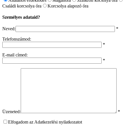
Általános érdeklődés
Magánóra
Szinkron kocsolya óra
Családi korcsolya óra
Korcsolya alapozó óra
Személyes adataid?
Neved:
*
Telefonszámod:
*
E-mail címed:
*
Üzeneted:
*
Elfogadom az Adatkezelési nyilatkozatot