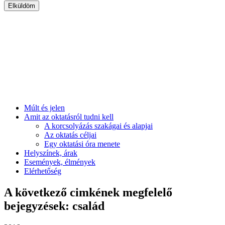
Múlt és jelen
Amit az oktatásról tudni kell
A korcsolyázás szakágai és alapjai
Az oktatás céljai
Egy oktatási óra menete
Helyszínek, árak
Események, élmények
Elérhetőség
A következő cimkének megfelelő
bejegyzések: család