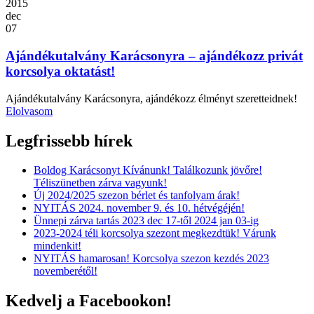
2015
dec
07
Ajándékutalvány Karácsonyra – ajándékozz privát
korcsolya oktatást!
Ajándékutalvány Karácsonyra, ajándékozz élményt szeretteidnek!
Elolvasom
Legfrissebb hírek
Boldog Karácsonyt Kívánunk! Találkozunk jövőre!
Téliszünetben zárva vagyunk!
Új 2024/2025 szezon bérlet és tanfolyam árak!
NYITÁS 2024. november 9. és 10. hétvégéjén!
Ünnepi zárva tartás 2023 dec 17-től 2024 jan 03-ig
2023-2024 téli korcsolya szezont megkezdtük! Várunk
mindenkit!
NYITÁS hamarosan! Korcsolya szezon kezdés 2023
novemberétől!
Kedvelj a Facebookon!