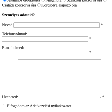
Általános érdeklődés
Magánóra
Szinkron kocsolya óra
Családi korcsolya óra
Korcsolya alapozó óra
Személyes adataid?
Neved:
*
Telefonszámod:
*
E-mail címed:
*
Üzeneted:
*
Elfogadom az Adatkezelési nyilatkozatot