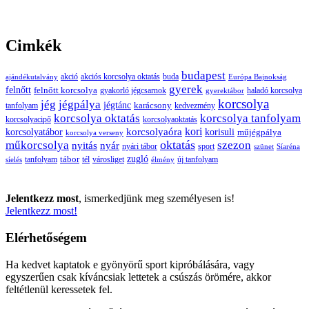
Cimkék
budapest
buda
akció
akciós korcsolya oktatás
ajándékutalvány
Európa Bajnokság
gyerek
felnőtt
felnőtt korcsolya
gyakorló jégcsarnok
haladó korcsolya
gyerektábor
korcsolya
jég
jégpálya
jégtánc
karácsony
tanfolyam
kedvezmény
korcsolya oktatás
korcsolya tanfolyam
korcsolyacipő
korcsolyaoktatás
korcsolyaóra
kori
korcsolyatábor
korisuli
műjégpálya
korcsolya verseny
oktatás
műkorcsolya
szezon
nyitás
nyár
nyári tábor
sport
szünet
Síaréna
zugló
tábor
tanfolyam
tél
városliget
új tanfolyam
síelés
élmény
Jelentkezz most
, ismerkedjünk meg személyesen is!
Jelentkezz most!
Elérhetőségem
Ha kedvet kaptatok e gyönyörű sport kipróbálására, vagy
egyszerűen csak kíváncsiak lettetek a csúszás örömére, akkor
feltétlenül keressetek fel.