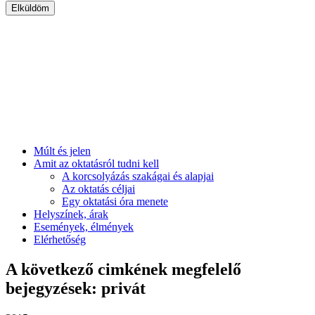
Múlt és jelen
Amit az oktatásról tudni kell
A korcsolyázás szakágai és alapjai
Az oktatás céljai
Egy oktatási óra menete
Helyszínek, árak
Események, élmények
Elérhetőség
A következő cimkének megfelelő
bejegyzések: privát