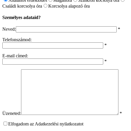
Általános érdeklődés
Magánóra
Szinkron kocsolya óra
Családi korcsolya óra
Korcsolya alapozó óra
Személyes adataid?
Neved:
*
Telefonszámod:
*
E-mail címed:
*
Üzeneted:
*
Elfogadom az Adatkezelési nyilatkozatot