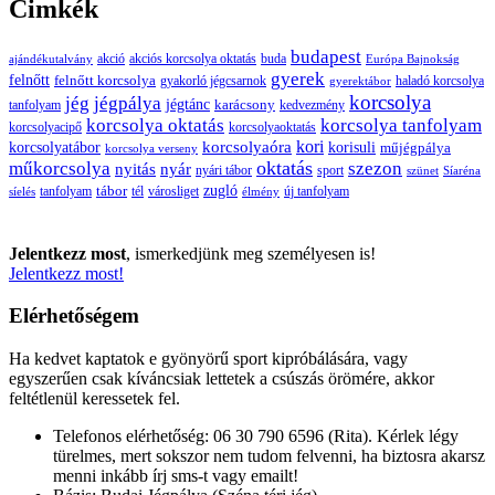
Cimkék
budapest
buda
akció
akciós korcsolya oktatás
ajándékutalvány
Európa Bajnokság
gyerek
felnőtt
felnőtt korcsolya
gyakorló jégcsarnok
haladó korcsolya
gyerektábor
korcsolya
jég
jégpálya
jégtánc
karácsony
tanfolyam
kedvezmény
korcsolya oktatás
korcsolya tanfolyam
korcsolyacipő
korcsolyaoktatás
korcsolyaóra
kori
korcsolyatábor
korisuli
műjégpálya
korcsolya verseny
oktatás
műkorcsolya
szezon
nyitás
nyár
nyári tábor
sport
szünet
Síaréna
zugló
tábor
tanfolyam
tél
városliget
új tanfolyam
síelés
élmény
Jelentkezz most
, ismerkedjünk meg személyesen is!
Jelentkezz most!
Elérhetőségem
Ha kedvet kaptatok e gyönyörű sport kipróbálására, vagy
egyszerűen csak kíváncsiak lettetek a csúszás örömére, akkor
feltétlenül keressetek fel.
Telefonos elérhetőség: 06 30 790 6596 (Rita). Kérlek légy
türelmes, mert sokszor nem tudom felvenni, ha biztosra akarsz
menni inkább írj sms-t vagy emailt!