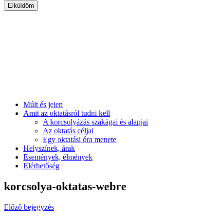
Múlt és jelen
Amit az oktatásról tudni kell
A korcsolyázás szakágai és alapjai
Az oktatás céljai
Egy oktatási óra menete
Helyszínek, árak
Események, élmények
Elérhetőség
korcsolya-oktatas-webre
Előző bejegyzés