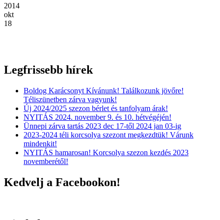
2014
okt
18
Legfrissebb hírek
Boldog Karácsonyt Kívánunk! Találkozunk jövőre!
Téliszünetben zárva vagyunk!
Új 2024/2025 szezon bérlet és tanfolyam árak!
NYITÁS 2024. november 9. és 10. hétvégéjén!
Ünnepi zárva tartás 2023 dec 17-től 2024 jan 03-ig
2023-2024 téli korcsolya szezont megkezdtük! Várunk
mindenkit!
NYITÁS hamarosan! Korcsolya szezon kezdés 2023
novemberétől!
Kedvelj a Facebookon!