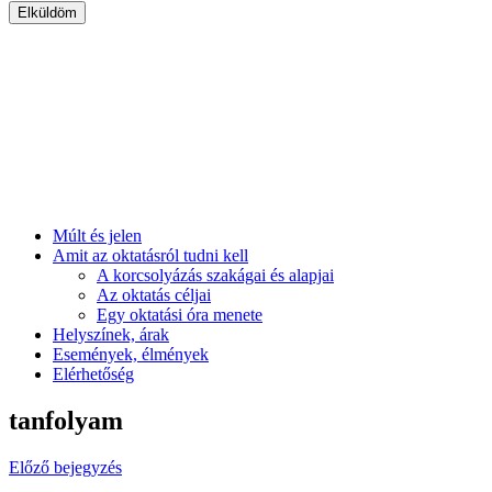
Múlt és jelen
Amit az oktatásról tudni kell
A korcsolyázás szakágai és alapjai
Az oktatás céljai
Egy oktatási óra menete
Helyszínek, árak
Események, élmények
Elérhetőség
tanfolyam
Előző bejegyzés