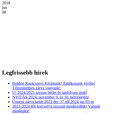
2018
jan
08
Legfrissebb hírek
Boldog Karácsonyt Kívánunk! Találkozunk jövőre!
Téliszünetben zárva vagyunk!
Új 2024/2025 szezon bérlet és tanfolyam árak!
NYITÁS 2024. november 9. és 10. hétvégéjén!
Ünnepi zárva tartás 2023 dec 17-től 2024 jan 03-ig
2023-2024 téli korcsolya szezont megkezdtük! Várunk
mindenkit!