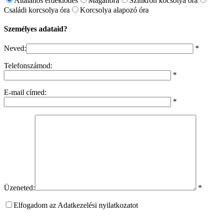
Általános érdeklődés
Magánóra
Szinkron kocsolya óra
Családi korcsolya óra
Korcsolya alapozó óra
Személyes adataid?
Neved:
*
Telefonszámod:
*
E-mail címed:
*
Üzeneted:
*
Elfogadom az Adatkezelési nyilatkozatot