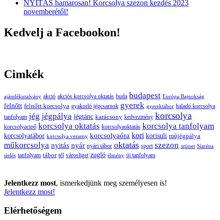
NYITÁS hamarosan! Korcsolya szezon kezdés 2023
novemberétől!
Kedvelj a Facebookon!
Cimkék
budapest
buda
akció
akciós korcsolya oktatás
ajándékutalvány
Európa Bajnokság
gyerek
felnőtt
felnőtt korcsolya
gyakorló jégcsarnok
haladó korcsolya
gyerektábor
korcsolya
jég
jégpálya
jégtánc
karácsony
tanfolyam
kedvezmény
korcsolya oktatás
korcsolya tanfolyam
korcsolyacipő
korcsolyaoktatás
korcsolyaóra
kori
korcsolyatábor
korisuli
műjégpálya
korcsolya verseny
oktatás
műkorcsolya
szezon
nyitás
nyár
nyári tábor
sport
szünet
Síaréna
zugló
tábor
tanfolyam
tél
városliget
új tanfolyam
síelés
élmény
Jelentkezz most
, ismerkedjünk meg személyesen is!
Jelentkezz most!
Elérhetőségem