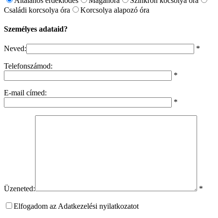
Általános érdeklődés
Magánóra
Szinkron kocsolya óra
Családi korcsolya óra
Korcsolya alapozó óra
Személyes adataid?
Neved:
*
Telefonszámod:
*
E-mail címed:
*
Üzeneted:
*
Elfogadom az Adatkezelési nyilatkozatot