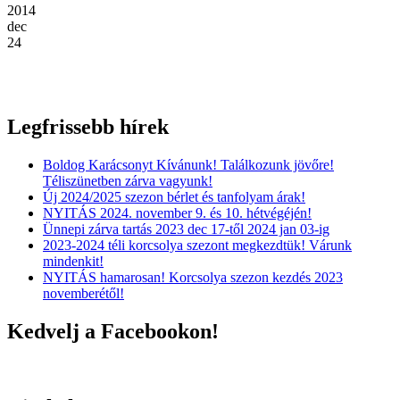
2014
dec
24
Legfrissebb hírek
Boldog Karácsonyt Kívánunk! Találkozunk jövőre!
Téliszünetben zárva vagyunk!
Új 2024/2025 szezon bérlet és tanfolyam árak!
NYITÁS 2024. november 9. és 10. hétvégéjén!
Ünnepi zárva tartás 2023 dec 17-től 2024 jan 03-ig
2023-2024 téli korcsolya szezont megkezdtük! Várunk
mindenkit!
NYITÁS hamarosan! Korcsolya szezon kezdés 2023
novemberétől!
Kedvelj a Facebookon!