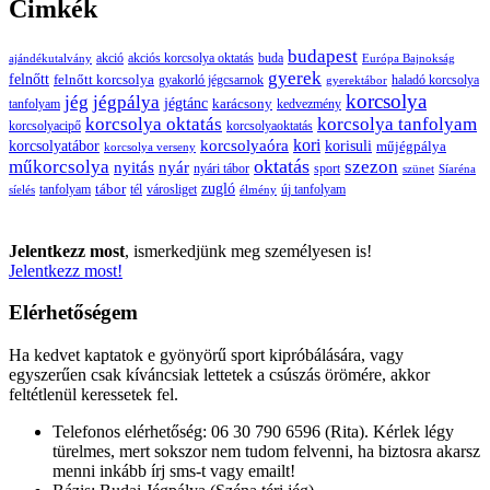
Cimkék
budapest
buda
akció
akciós korcsolya oktatás
ajándékutalvány
Európa Bajnokság
gyerek
felnőtt
felnőtt korcsolya
gyakorló jégcsarnok
haladó korcsolya
gyerektábor
korcsolya
jég
jégpálya
jégtánc
karácsony
tanfolyam
kedvezmény
korcsolya oktatás
korcsolya tanfolyam
korcsolyacipő
korcsolyaoktatás
korcsolyaóra
kori
korcsolyatábor
korisuli
műjégpálya
korcsolya verseny
oktatás
műkorcsolya
szezon
nyitás
nyár
nyári tábor
sport
szünet
Síaréna
zugló
tábor
tanfolyam
tél
városliget
új tanfolyam
síelés
élmény
Jelentkezz most
, ismerkedjünk meg személyesen is!
Jelentkezz most!
Elérhetőségem
Ha kedvet kaptatok e gyönyörű sport kipróbálására, vagy
egyszerűen csak kíváncsiak lettetek a csúszás örömére, akkor
feltétlenül keressetek fel.
Telefonos elérhetőség: 06 30 790 6596 (Rita). Kérlek légy
türelmes, mert sokszor nem tudom felvenni, ha biztosra akarsz
menni inkább írj sms-t vagy emailt!