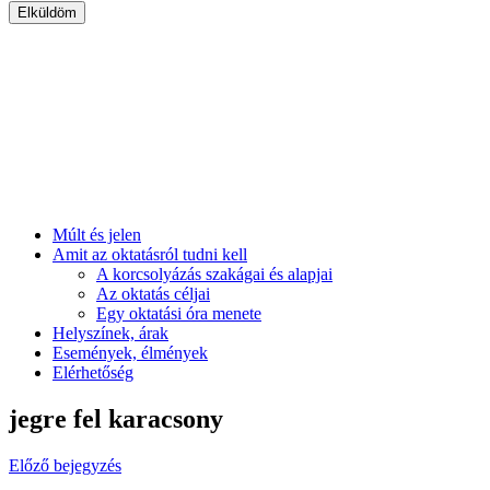
Múlt és jelen
Amit az oktatásról tudni kell
A korcsolyázás szakágai és alapjai
Az oktatás céljai
Egy oktatási óra menete
Helyszínek, árak
Események, élmények
Elérhetőség
jegre fel karacsony
Előző bejegyzés