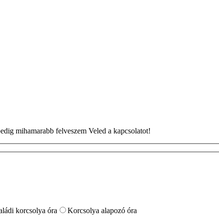
n pedig mihamarabb felveszem Veled a kapcsolatot!
aládi korcsolya óra
Korcsolya alapozó óra