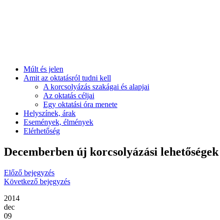
Múlt és jelen
Amit az oktatásról tudni kell
A korcsolyázás szakágai és alapjai
Az oktatás céljai
Egy oktatási óra menete
Helyszínek, árak
Események, élmények
Elérhetőség
Decemberben új korcsolyázási lehetőségek 
Előző bejegyzés
Következő bejegyzés
2014
dec
09