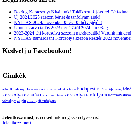
Boldog Karácsonyt Kívánunk! Találkozunk jövőre! Téliszünet
Új 2024/2025 szezon bérlet és tanfolyam árak!
NYITÁS 2024. november 9. és 10. hétvégéjén!
Ünnepi zárva tartás 2023 dec 17-től 2024 jan 03-ig
2023-2024 téli korcsolya szezont megkezdtük! Várunk mindenk
NYITÁS hamarosan! Korcsolya szezon kezdés 2023 november
Kedvelj a Facebookon!
Cimkék
budapest
felnő
buda
akció
akciós korcsolya oktatás
ajándékutalvány
Európa Bajnokság
korcsolya oktatás
korcsolya tanfolyam
korcsolyatábo
korcsolyaoktatás
zugló
városliget
új tanfolyam
élmény
Jelentkezz most
, ismerkedjünk meg személyesen is!
Jelentkezz most!