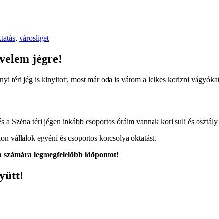
tatás
,
városliget
velem jégre!
yi téri jég is kinyitott, most már oda is várom a lelkes korizni vágyó
s a Széna téri jégen inkább csoportos óráim vannak kori suli és osztály
on vállalok egyéni és csoportos korcsolya oktatást.
 a számára legmegfelelőbb időpontot!
yütt!