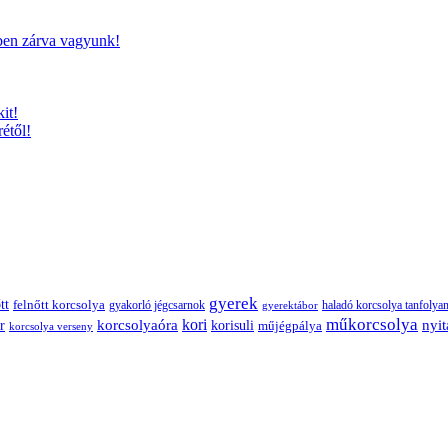
ben zárva vagyunk!
it!
étől!
gyerek
tt
felnőtt korcsolya
gyakorló jégcsarnok
haladó korcsolya tanfolya
gyerektábor
műkorcsolya
korcsolyaóra
kori
r
nyit
korisuli
műjégpálya
korcsolya verseny