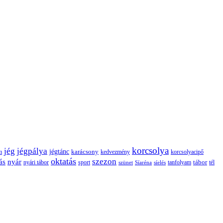
korcsolya
jég
jégpálya
jégtánc
karácsony
m
kedvezmény
korcsolyacipő
oktatás
szezon
ás
nyár
tábor
tanfolyam
tél
nyári tábor
sport
szünet
Síaréna
síelés