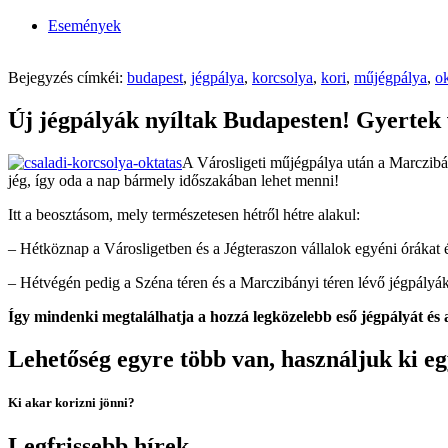
Események
Bejegyzés címkéi:
budapest
,
jégpálya
,
korcsolya
,
kori
,
műjégpálya
,
ok
Új jégpályák nyíltak Budapesten! Gyertek 
A Városligeti műjégpálya után a Marczibán
jég, így oda a nap bármely időszakában lehet menni!
Itt a beosztásom, mely természetesen hétről hétre alakul:
– Hétköznap a Városligetben és a Jégteraszon vállalok egyéni órákat é
– Hétvégén pedig a Széna téren és a Marczibányi téren lévő jégpályák
Így mindenki megtalálhatja a hozzá legközelebb eső jégpályát és
Lehetőség egyre több van, használjuk ki eg
Ki akar korizni jönni?
Legfrissebb hírek