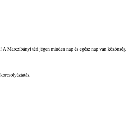
kat! A Marczibányi téri jégen minden nap és egész nap van közönség
 korcsolyáztatás.