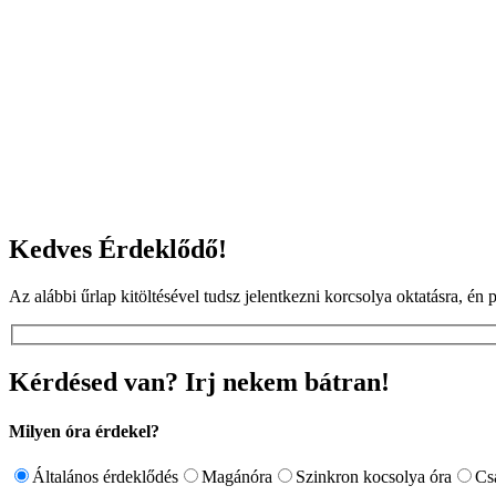
Kedves Érdeklődő!
Az alábbi űrlap kitöltésével tudsz jelentkezni korcsolya oktatásra, é
Kérdésed van? Irj nekem bátran!
Milyen óra érdekel?
Általános érdeklődés
Magánóra
Szinkron kocsolya óra
Cs