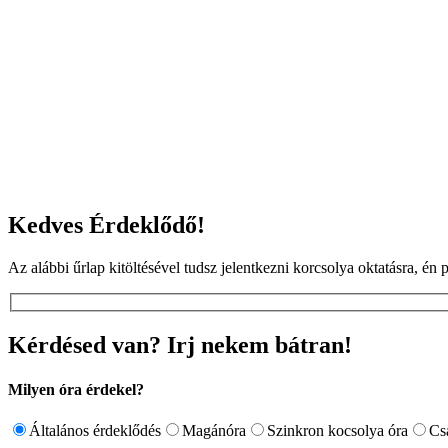
Kedves Érdeklődő!
Az alábbi űrlap kitöltésével tudsz jelentkezni korcsolya oktatásra, é
Kérdésed van? Irj nekem bátran!
Milyen óra érdekel?
Általános érdeklődés
Magánóra
Szinkron kocsolya óra
Cs