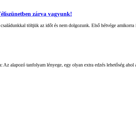
éliszünetben zárva vagyunk!
aládunkkal töltjük az időt és nem dolgozunk. Első hétvége amikorra id
apozó tanfolyam lényege, egy olyan extra edzés lehetőség ahol a kor