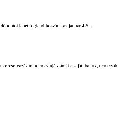
őpontot lehet foglalni hozzánk az január 4-5...
csolyázás minden csínját-bínját elsajátíthatjuk, nem csak