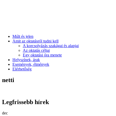
Múlt és jelen
Amit az oktatásról tudni kell
A korcsolyázás szakágai és alapjai
Az oktatás céljai
Egy oktatási óra menete
Helyszínek, árak
Események, élmények
Elérhetőség
netti
Legfrissebb hírek
dec