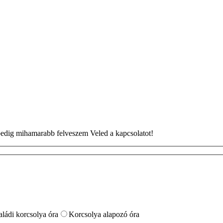
n pedig mihamarabb felveszem Veled a kapcsolatot!
aládi korcsolya óra
Korcsolya alapozó óra