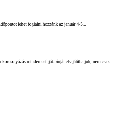
őpontot lehet foglalni hozzánk az január 4-5...
csolyázás minden csínját-bínját elsajátíthatjuk, nem csak