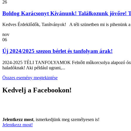
26
Boldog Karácsonyt Kívánunk! Találkozunk jövőre! T
Kedves Érdeklődők, Tanítványok! A téli szünetben mi is pihenünk a cs
nov
06
Új 2024/2025 szezon bérlet és tanfolyam árak!
2024-2025 TÉLI TANFOLYAMOK Felnőtt műkorcsolya alapozó óra: Az al
haladóknak! Aki például ugrani,...
Összes esemény megtekintése
Kedvelj a Facebookon!
Jelentkezz most
, ismerkedjünk meg személyesen is!
Jelentkezz most!