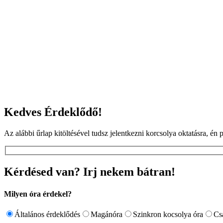
Kedves Érdeklődő!
Az alábbi űrlap kitöltésével tudsz jelentkezni korcsolya oktatásra, é
Kérdésed van? Irj nekem bátran!
Milyen óra érdekel?
Általános érdeklődés
Magánóra
Szinkron kocsolya óra
Cs