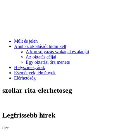
Múlt és jelen
Amit az oktatásról tudni kell
A korcsolyázás szakágai és alapjai
Az oktatás céljai
Egy oktatási óra menete
Helyszínek, árak
Események, élmények
Elérhetőség
szollar-rita-elerhetoseg
Legfrissebb hírek
dec