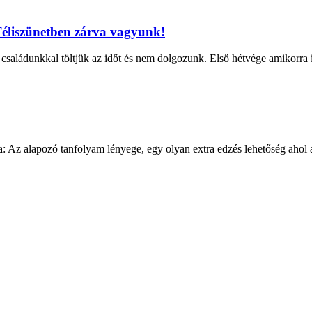
éliszünetben zárva vagyunk!
aládunkkal töltjük az időt és nem dolgozunk. Első hétvége amikorra id
apozó tanfolyam lényege, egy olyan extra edzés lehetőség ahol a kor