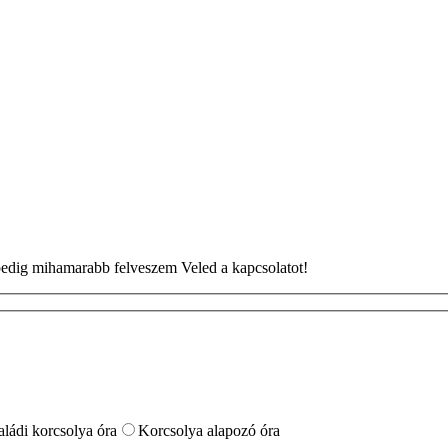
n pedig mihamarabb felveszem Veled a kapcsolatot!
aládi korcsolya óra
Korcsolya alapozó óra