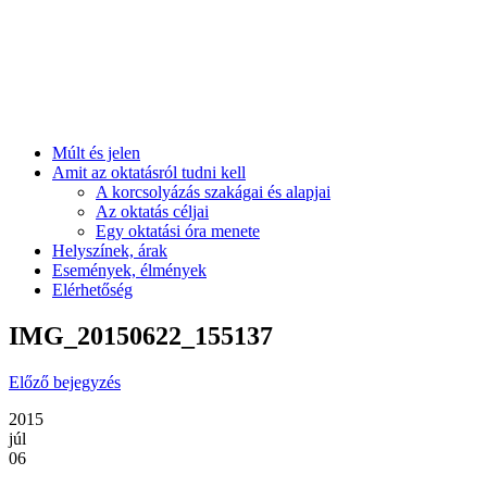
Múlt és jelen
Amit az oktatásról tudni kell
A korcsolyázás szakágai és alapjai
Az oktatás céljai
Egy oktatási óra menete
Helyszínek, árak
Események, élmények
Elérhetőség
IMG_20150622_155137
Előző bejegyzés
2015
júl
06