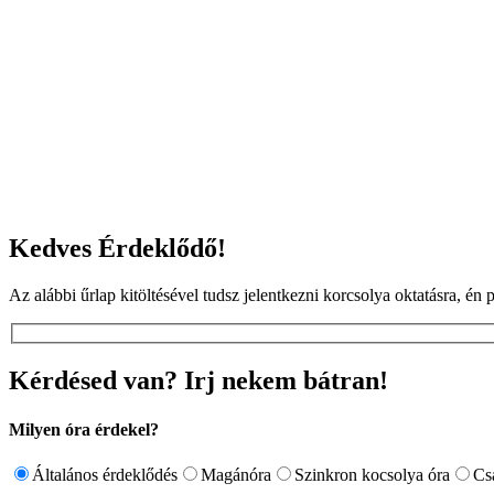
Kedves Érdeklődő!
Az alábbi űrlap kitöltésével tudsz jelentkezni korcsolya oktatásra, é
Kérdésed van? Irj nekem bátran!
Milyen óra érdekel?
Általános érdeklődés
Magánóra
Szinkron kocsolya óra
Cs