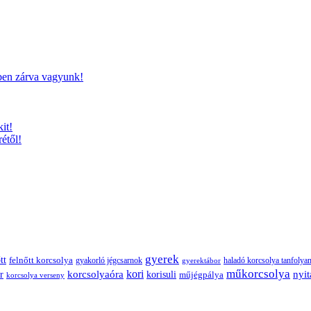
ben zárva vagyunk!
it!
étől!
gyerek
tt
felnőtt korcsolya
gyakorló jégcsarnok
haladó korcsolya tanfolya
gyerektábor
műkorcsolya
korcsolyaóra
kori
r
nyit
korisuli
műjégpálya
korcsolya verseny