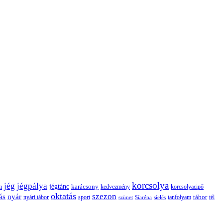
korcsolya
jég
jégpálya
jégtánc
karácsony
m
kedvezmény
korcsolyacipő
oktatás
szezon
ás
nyár
tábor
tanfolyam
tél
nyári tábor
sport
szünet
Síaréna
síelés