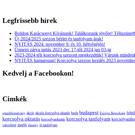
Legfrissebb hírek
Boldog Karácsonyt Kívánunk! Találkozunk jövőre! Téliszünet
Új 2024/2025 szezon bérlet és tanfolyam árak!
NYITÁS 2024. november 9. és 10. hétvégéjén!
Ünnepi zárva tartás 2023 dec 17-től 2024 jan 03-ig
2023-2024 téli korcsolya szezont megkezdtük! Várunk mindenk
NYITÁS hamarosan! Korcsolya szezon kezdés 2023 november
Kedvelj a Facebookon!
Cimkék
budapest
felnő
buda
akció
akciós korcsolya oktatás
ajándékutalvány
Európa Bajnokság
korcsolya oktatás
korcsolya tanfolyam
korcsolyatábo
korcsolyaoktatás
zugló
városliget
új tanfolyam
élmény