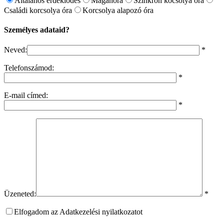
Általános érdeklődés
Magánóra
Szinkron kocsolya óra
Családi korcsolya óra
Korcsolya alapozó óra
Személyes adataid?
Neved:
*
Telefonszámod:
*
E-mail címed:
*
Üzeneted:
*
Elfogadom az Adatkezelési nyilatkozatot