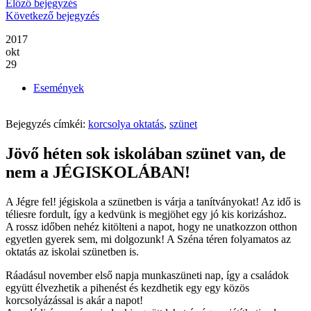
Előző bejegyzés
Következő bejegyzés
2017
okt
29
Események
Bejegyzés címkéi:
korcsolya oktatás
,
szünet
Jövő héten sok iskolában szünet van, de
nem a JÉGISKOLÁBAN!
A Jégre fel! jégiskola a szünetben is várja a tanítványokat! Az idő is
téliesre fordult, így a kedvünk is megjöhet egy jó kis korizáshoz.
A rossz időben nehéz kitölteni a napot, hogy ne unatkozzon otthon
egyetlen gyerek sem, mi dolgozunk! A Széna téren folyamatos az
oktatás az iskolai szünetben is.
Ráadásul november első napja munkaszüneti nap, így a családok
együtt élvezhetik a pihenést és kezdhetik egy egy közös
korcsolyázással is akár a napot!