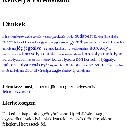
Cimkék
budapest
buda
akció
akciós korcsolya oktatás
ajándékutalvány
Európa Bajnokság
gyerek
felnőtt
felnőtt korcsolya
gyakorló jégcsarnok
haladó korcsolya
gyerektábor
korcsolya
jég
jégpálya
jégtánc
karácsony
tanfolyam
kedvezmény
korcsolya oktatás
korcsolya tanfolyam
korcsolyacipő
korcsolyaoktatás
korcsolyaóra
kori
korcsolyatábor
korisuli
műjégpálya
korcsolya verseny
oktatás
műkorcsolya
szezon
nyitás
nyár
nyári tábor
sport
szünet
Síaréna
zugló
tábor
tanfolyam
tél
városliget
új tanfolyam
síelés
élmény
Jelentkezz most
, ismerkedjünk meg személyesen is!
Jelentkezz most!
Elérhetőségem
Ha kedvet kaptatok e gyönyörű sport kipróbálására, vagy
egyszerűen csak kíváncsiak lettetek a csúszás örömére, akkor
feltétlenül keressetek fel.