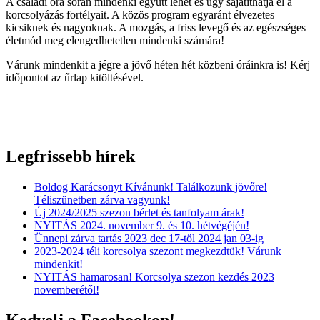
A családi óra során mindenki együtt lehet és úgy sajátíthatja el a
korcsolyázás fortélyait. A közös program egyaránt élvezetes
kicsiknek és nagyoknak. A mozgás, a friss levegő és az egészséges
életmód meg elengedhetetlen mindenki számára!
Várunk mindenkit a jégre a jövő héten hét közbeni óráinkra is! Kérj
időpontot az űrlap kitöltésével.
Legfrissebb hírek
Boldog Karácsonyt Kívánunk! Találkozunk jövőre!
Téliszünetben zárva vagyunk!
Új 2024/2025 szezon bérlet és tanfolyam árak!
NYITÁS 2024. november 9. és 10. hétvégéjén!
Ünnepi zárva tartás 2023 dec 17-től 2024 jan 03-ig
2023-2024 téli korcsolya szezont megkezdtük! Várunk
mindenkit!
NYITÁS hamarosan! Korcsolya szezon kezdés 2023
novemberétől!
Kedvelj a Facebookon!