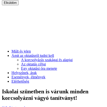
Múlt és jelen
Amit az oktatásról tudni kell
A korcsolyázás szakágai és alapjai
Az oktatás céljai
Egy oktatási óra menete
Helyszínek, árak
Események, élmények
Elérhetőség
Iskolai szünetben is várunk minden
korcsolyázni vágyó tanítványt!