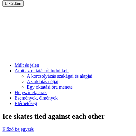
Múlt és jelen
Amit az oktatásról tudni kell
A korcsolyázás szakágai és alapjai
Az oktatás céljai
Egy oktatási óra menete
Helyszínek, árak
Események, élmények
Elérhetőség
Ice skates tied against each other
Előző bejegyzés