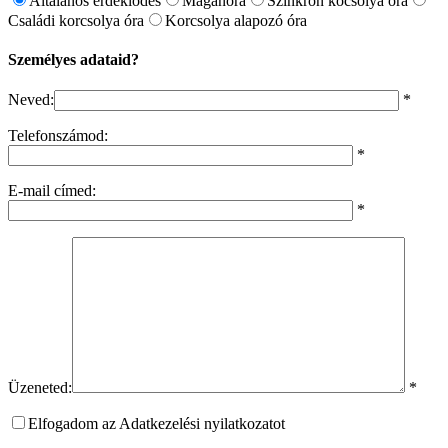
Általános érdeklődés
Magánóra
Szinkron kocsolya óra
Családi korcsolya óra
Korcsolya alapozó óra
Személyes adataid?
Neved:
*
Telefonszámod:
*
E-mail címed:
*
Üzeneted:
*
Elfogadom az Adatkezelési nyilatkozatot