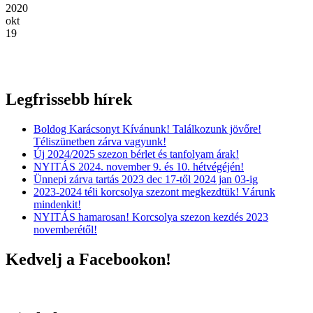
2020
okt
19
Legfrissebb hírek
Boldog Karácsonyt Kívánunk! Találkozunk jövőre!
Téliszünetben zárva vagyunk!
Új 2024/2025 szezon bérlet és tanfolyam árak!
NYITÁS 2024. november 9. és 10. hétvégéjén!
Ünnepi zárva tartás 2023 dec 17-től 2024 jan 03-ig
2023-2024 téli korcsolya szezont megkezdtük! Várunk
mindenkit!
NYITÁS hamarosan! Korcsolya szezon kezdés 2023
novemberétől!
Kedvelj a Facebookon!