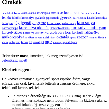
Cimkék
budapest
buda
akció
akciós korcsolya oktatás
ajándékutalvány
Európa Bajnokság
gyerek
felnőtt
felnőtt korcsolya
gyakorló jégcsarnok
haladó korcsolya
gyerektábor
korcsolya
jég
jégpálya
jégtánc
karácsony
tanfolyam
kedvezmény
korcsolya oktatás
korcsolya tanfolyam
korcsolyacipő
korcsolyaoktatás
korcsolyaóra
kori
korcsolyatábor
korisuli
műjégpálya
korcsolya verseny
oktatás
műkorcsolya
szezon
nyitás
nyár
nyári tábor
sport
szünet
Síaréna
zugló
tábor
tanfolyam
tél
városliget
új tanfolyam
síelés
élmény
Jelentkezz most
, ismerkedjünk meg személyesen is!
Jelentkezz most!
Elérhetőségem
Ha kedvet kaptatok e gyönyörű sport kipróbálására, vagy
egyszerűen csak kíváncsiak lettetek a csúszás örömére, akkor
feltétlenül keressetek fel.
Telefonos elérhetőség: 06 30 790 6596 (Rita). Kérlek légy
türelmes, mert sokszor nem tudom felvenni, ha biztosra akarsz
menni inkább írj sms-t vagy emailt!