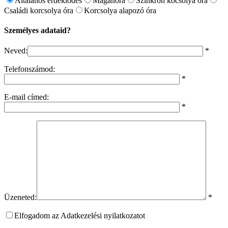
Általános érdeklődés
Magánóra
Szinkron kocsolya óra
Családi korcsolya óra
Korcsolya alapozó óra
Személyes adataid?
Neved:
*
Telefonszámod:
*
E-mail címed:
*
Üzeneted:
*
Elfogadom az Adatkezelési nyilatkozatot