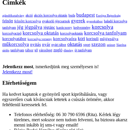
Cimkék
budapest
buda
akció
akciós korcsolya oktatás
ajándékutalvány
Európa Bajnokság
gyerek
felnőtt
felnőtt korcsolya
gyakorló jégcsarnok
haladó korcsolya
gyerektábor
korcsolya
jég
jégpálya
jégtánc
karácsony
tanfolyam
kedvezmény
korcsolya oktatás
korcsolya tanfolyam
korcsolyacipő
korcsolyaoktatás
korcsolyaóra
kori
korcsolyatábor
korisuli
műjégpálya
korcsolya verseny
oktatás
műkorcsolya
szezon
nyitás
nyár
nyári tábor
sport
szünet
Síaréna
zugló
tábor
tanfolyam
tél
városliget
új tanfolyam
síelés
élmény
Jelentkezz most
, ismerkedjünk meg személyesen is!
Jelentkezz most!
Elérhetőségem
Ha kedvet kaptatok e gyönyörű sport kipróbálására, vagy
egyszerűen csak kíváncsiak lettetek a csúszás örömére, akkor
feltétlenül keressetek fel.
Telefonos elérhetőség: 06 30 790 6596 (Rita). Kérlek légy
türelmes, mert sokszor nem tudom felvenni, ha biztosra akarsz
menni inkább írj sms-t vagy emailt!