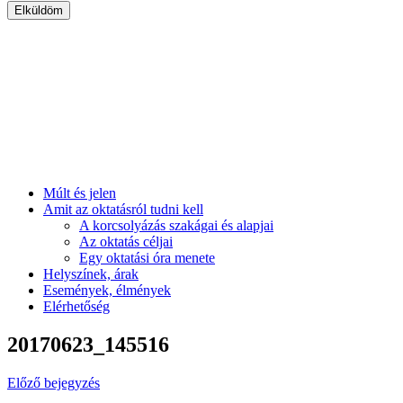
Múlt és jelen
Amit az oktatásról tudni kell
A korcsolyázás szakágai és alapjai
Az oktatás céljai
Egy oktatási óra menete
Helyszínek, árak
Események, élmények
Elérhetőség
20170623_145516
Előző bejegyzés