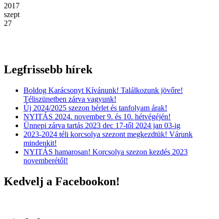
2017
szept
27
Legfrissebb hírek
Boldog Karácsonyt Kívánunk! Találkozunk jövőre!
Téliszünetben zárva vagyunk!
Új 2024/2025 szezon bérlet és tanfolyam árak!
NYITÁS 2024. november 9. és 10. hétvégéjén!
Ünnepi zárva tartás 2023 dec 17-től 2024 jan 03-ig
2023-2024 téli korcsolya szezont megkezdtük! Várunk
mindenkit!
NYITÁS hamarosan! Korcsolya szezon kezdés 2023
novemberétől!
Kedvelj a Facebookon!