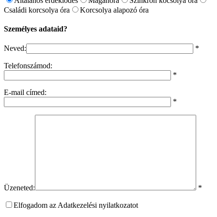
Általános érdeklődés
Magánóra
Szinkron kocsolya óra
Családi korcsolya óra
Korcsolya alapozó óra
Személyes adataid?
Neved:
*
Telefonszámod:
*
E-mail címed:
*
Üzeneted:
*
Elfogadom az Adatkezelési nyilatkozatot