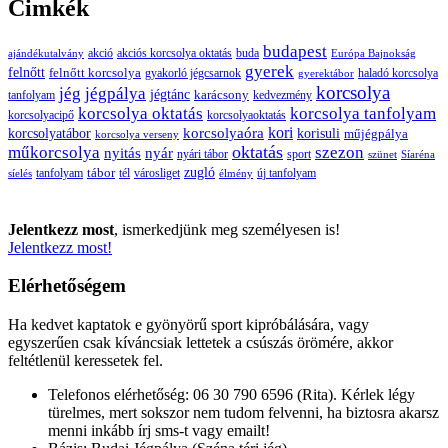
Cimkék
budapest
buda
akció
akciós korcsolya oktatás
ajándékutalvány
Európa Bajnokság
gyerek
felnőtt
felnőtt korcsolya
gyakorló jégcsarnok
haladó korcsolya
gyerektábor
korcsolya
jég
jégpálya
jégtánc
karácsony
tanfolyam
kedvezmény
korcsolya oktatás
korcsolya tanfolyam
korcsolyacipő
korcsolyaoktatás
korcsolyaóra
kori
korcsolyatábor
korisuli
műjégpálya
korcsolya verseny
oktatás
műkorcsolya
szezon
nyitás
nyár
nyári tábor
sport
szünet
Síaréna
zugló
tábor
tanfolyam
tél
városliget
új tanfolyam
síelés
élmény
Jelentkezz most
, ismerkedjünk meg személyesen is!
Jelentkezz most!
Elérhetőségem
Ha kedvet kaptatok e gyönyörű sport kipróbálására, vagy
egyszerűen csak kíváncsiak lettetek a csúszás örömére, akkor
feltétlenül keressetek fel.
Telefonos elérhetőség: 06 30 790 6596 (Rita). Kérlek légy
türelmes, mert sokszor nem tudom felvenni, ha biztosra akarsz
menni inkább írj sms-t vagy emailt!