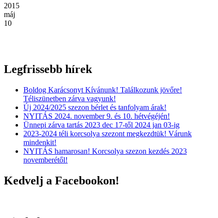
2015
máj
10
Legfrissebb hírek
Boldog Karácsonyt Kívánunk! Találkozunk jövőre!
Téliszünetben zárva vagyunk!
Új 2024/2025 szezon bérlet és tanfolyam árak!
NYITÁS 2024. november 9. és 10. hétvégéjén!
Ünnepi zárva tartás 2023 dec 17-től 2024 jan 03-ig
2023-2024 téli korcsolya szezont megkezdtük! Várunk
mindenkit!
NYITÁS hamarosan! Korcsolya szezon kezdés 2023
novemberétől!
Kedvelj a Facebookon!