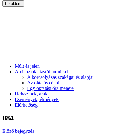
Múlt és jelen
Amit az oktatásról tudni kell
A korcsolyázás szakágai és alapjai
Az oktatás céljai
Egy oktatási óra menete
Helyszínek, árak
Események, élmények
Elérhetőség
084
Előző bejegyzés