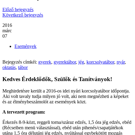
Előző bejegyzés
Következő bejegyzés
2016
márc
07
Események
Bejegyzés címkéi:
gyerek
,
gyerektábor
,
jég
,
korcsolyatábor
,
nyár
,
oktatás
,
tábor
Kedves Érdeklődők, Szülők és Tanítványok!
Meghirdetésre került a 2016-os idei nyári korcsolyatábor időpontja.
Aki volt tavaly tudja milyen jó volt, aki nem megnézheti a képeket
és az élménybeszámolót az események közt.
A tervezett program:
Érkezés 8-9-közt, reggeli torna/száraz edzés, 1,5 óra jég edzés, ebéd
(Récseiben menü választással), ebéd után pihenés/csapatjátékok
utána 1,5 óra délutáni jég edzés, nyújtással egybekötött mozgás