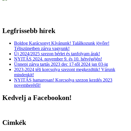
Legfrissebb hírek
Boldog Karácsonyt Kívánunk! Találkozunk jövőre!
Téliszünetben zárva vagyunk!
Új 2024/2025 szezon bérlet és tanfolyam árak!
NYITÁS 2024. november 9. és 10. hétvégéjén!
Ünnepi zárva tartás 2023 dec 17-től 2024 jan 03-ig
2023-2024 téli korcsolya szezont megkezdtük! Várunk
mindenkit!
NYITÁS hamarosan! Korcsolya szezon kezdés 2023
novemberétől!
Kedvelj a Facebookon!
Cimkék