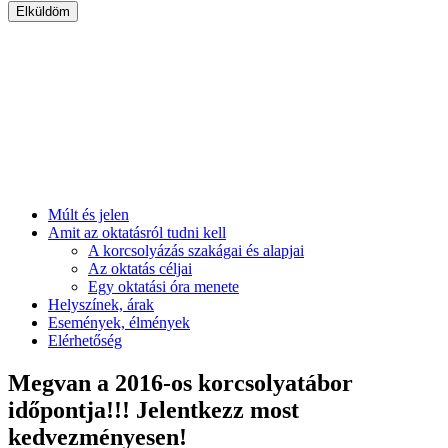
Múlt és jelen
Amit az oktatásról tudni kell
A korcsolyázás szakágai és alapjai
Az oktatás céljai
Egy oktatási óra menete
Helyszínek, árak
Események, élmények
Elérhetőség
Megvan a 2016-os korcsolyatábor
időpontja!!! Jelentkezz most
kedvezményesen!