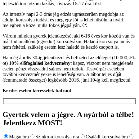
fejlesztő torna/izom lazítás, távozás 16-17 óra közt.
Az intenzív napi 2-3 órás jég edzés ugrásszerűen megdobja az
addigi korcsolya tudást, és még egy jót is lehet hűsölni a nyári
melegben a közel nulla fokos jégpályán. 🙂
Várom minden gyerek jelentkezését aki 6-16 éves kor között van és
már tud önállóan (egyedül) korcsolyázni. Haladó korcsolya tudás
nem feltétel, szükség esetén lesz haladó és kezdő csoport is.
Ha még április 30-ig jelentkezel és befizeted az előleget (10.000,-Ft-
ot)
10% előfoglalási kedvezmény
t kapsz, viszont nem megjelenés
esetén pénzt visszaadni sajnos nem tudok. Testvérpár esetében
további kedvezményekre is lehetőség van. A tábor teljes díját
(fennmaradó összeget) legkésőbb 2016. júni 10-ig kell megfizetni.
Kérdés esetén keressetek bátran!
Gyertek velem a jégre. A nyárból a télbe!
Jelentkezz MOST!
Magánóra
Szinkron kocsolya óra
Családi korcsolya óra