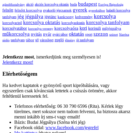
budapest
buda
akció
akciós korcsolya oktatás
ajándékutalvány
Európa Bajnokság
gyerek
felnőtt
felnőtt korcsolya
gyakorló jégcsarnok
haladó korcsolya
gyerektábor
korcsolya
jég
jégpálya
jégtánc
karácsony
tanfolyam
kedvezmény
korcsolya oktatás
korcsolya tanfolyam
korcsolyacipő
korcsolyaoktatás
korcsolyaóra
kori
korcsolyatábor
korisuli
műjégpálya
korcsolya verseny
oktatás
műkorcsolya
szezon
nyitás
nyár
nyári tábor
sport
szünet
Síaréna
zugló
tábor
tanfolyam
tél
városliget
új tanfolyam
síelés
élmény
Jelentkezz most
, ismerkedjünk meg személyesen is!
Jelentkezz most!
Elérhetőségem
Ha kedvet kaptatok e gyönyörű sport kipróbálására, vagy
egyszerűen csak kíváncsiak lettetek a csúszás örömére, akkor
feltétlenül keressetek fel.
Telefonos elérhetőség: 06 30 790 6596 (Rita). Kérlek légy
türelmes, mert sokszor nem tudom felvenni, ha biztosra akarsz
menni inkább írj sms-t vagy emailt!
Bázis: Budai Jégpálya (Széna téri jég)
Facebook oldal:
www.facebook.com/jegrefel
Ide kattintva
írhatsz nekem!