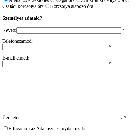
Általános érdeklődés
Magánóra
Szinkron kocsolya óra
Családi korcsolya óra
Korcsolya alapozó óra
Személyes adataid?
Neved:
*
Telefonszámod:
*
E-mail címed:
*
Üzeneted:
*
Elfogadom az Adatkezelési nyilatkozatot