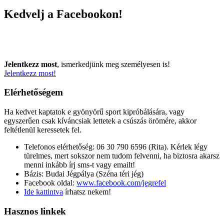
Kedvelj a Facebookon!
Jelentkezz most
, ismerkedjünk meg személyesen is!
Jelentkezz most!
Elérhetőségem
Ha kedvet kaptatok e gyönyörű sport kipróbálására, vagy
egyszerűen csak kíváncsiak lettetek a csúszás örömére, akkor
feltétlenül keressetek fel.
Telefonos elérhetőség: 06 30 790 6596 (Rita). Kérlek légy
türelmes, mert sokszor nem tudom felvenni, ha biztosra akarsz
menni inkább írj sms-t vagy emailt!
Bázis: Budai Jégpálya (Széna téri jég)
Facebook oldal:
www.facebook.com/jegrefel
Ide kattintva
írhatsz nekem!
Hasznos linkek