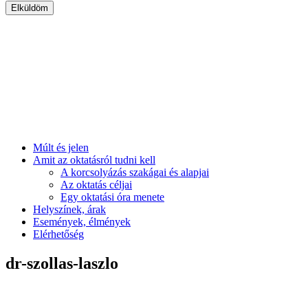
Múlt és jelen
Amit az oktatásról tudni kell
A korcsolyázás szakágai és alapjai
Az oktatás céljai
Egy oktatási óra menete
Helyszínek, árak
Események, élmények
Elérhetőség
dr-szollas-laszlo