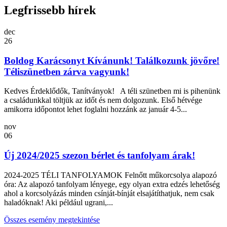
Legfrissebb hírek
dec
26
Boldog Karácsonyt Kívánunk! Találkozunk jövőre!
Téliszünetben zárva vagyunk!
Kedves Érdeklődők, Tanítványok! A téli szünetben mi is pihenünk
a családunkkal töltjük az időt és nem dolgozunk. Első hétvége
amikorra időpontot lehet foglalni hozzánk az január 4-5...
nov
06
Új 2024/2025 szezon bérlet és tanfolyam árak!
2024-2025 TÉLI TANFOLYAMOK Felnőtt műkorcsolya alapozó
óra: Az alapozó tanfolyam lényege, egy olyan extra edzés lehetőség
ahol a korcsolyázás minden csínját-bínját elsajátíthatjuk, nem csak
haladóknak! Aki például ugrani,...
Összes esemény megtekintése