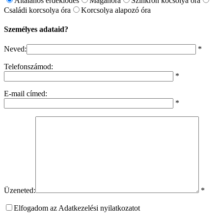
Általános érdeklődés
Magánóra
Szinkron kocsolya óra
Családi korcsolya óra
Korcsolya alapozó óra
Személyes adataid?
Neved:
*
Telefonszámod:
*
E-mail címed:
*
Üzeneted:
*
Elfogadom az Adatkezelési nyilatkozatot