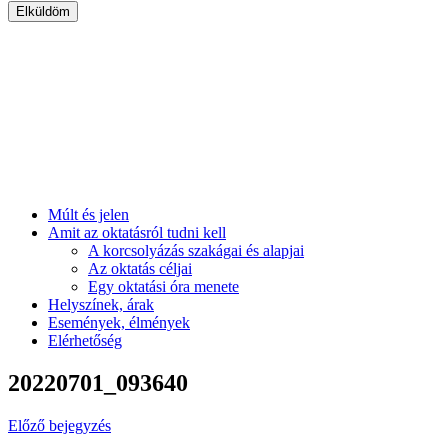
Múlt és jelen
Amit az oktatásról tudni kell
A korcsolyázás szakágai és alapjai
Az oktatás céljai
Egy oktatási óra menete
Helyszínek, árak
Események, élmények
Elérhetőség
20220701_093640
Előző bejegyzés