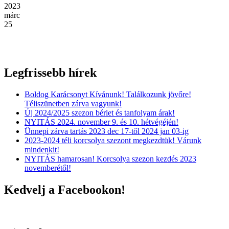
2023
márc
25
Legfrissebb hírek
Boldog Karácsonyt Kívánunk! Találkozunk jövőre!
Téliszünetben zárva vagyunk!
Új 2024/2025 szezon bérlet és tanfolyam árak!
NYITÁS 2024. november 9. és 10. hétvégéjén!
Ünnepi zárva tartás 2023 dec 17-től 2024 jan 03-ig
2023-2024 téli korcsolya szezont megkezdtük! Várunk
mindenkit!
NYITÁS hamarosan! Korcsolya szezon kezdés 2023
novemberétől!
Kedvelj a Facebookon!