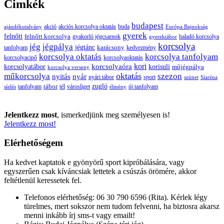
Cimkék
budapest
buda
akció
akciós korcsolya oktatás
ajándékutalvány
Európa Bajnokság
gyerek
felnőtt
felnőtt korcsolya
gyakorló jégcsarnok
haladó korcsolya
gyerektábor
korcsolya
jég
jégpálya
jégtánc
karácsony
tanfolyam
kedvezmény
korcsolya oktatás
korcsolya tanfolyam
korcsolyacipő
korcsolyaoktatás
korcsolyaóra
kori
korcsolyatábor
korisuli
műjégpálya
korcsolya verseny
oktatás
műkorcsolya
szezon
nyitás
nyár
nyári tábor
sport
szünet
Síaréna
zugló
tábor
tanfolyam
tél
városliget
új tanfolyam
síelés
élmény
Jelentkezz most
, ismerkedjünk meg személyesen is!
Jelentkezz most!
Elérhetőségem
Ha kedvet kaptatok e gyönyörű sport kipróbálására, vagy
egyszerűen csak kíváncsiak lettetek a csúszás örömére, akkor
feltétlenül keressetek fel.
Telefonos elérhetőség: 06 30 790 6596 (Rita). Kérlek légy
türelmes, mert sokszor nem tudom felvenni, ha biztosra akarsz
menni inkább írj sms-t vagy emailt!