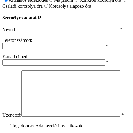
Általános érdeklődés
Magánóra
Szinkron kocsolya óra
Családi korcsolya óra
Korcsolya alapozó óra
Személyes adataid?
Neved:
*
Telefonszámod:
*
E-mail címed:
*
Üzeneted:
*
Elfogadom az Adatkezelési nyilatkozatot