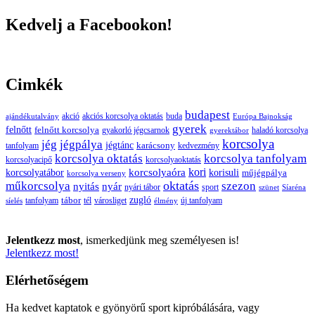
Kedvelj a Facebookon!
Cimkék
budapest
buda
akció
akciós korcsolya oktatás
ajándékutalvány
Európa Bajnokság
gyerek
felnőtt
felnőtt korcsolya
gyakorló jégcsarnok
haladó korcsolya
gyerektábor
korcsolya
jég
jégpálya
jégtánc
karácsony
tanfolyam
kedvezmény
korcsolya oktatás
korcsolya tanfolyam
korcsolyacipő
korcsolyaoktatás
korcsolyaóra
kori
korcsolyatábor
korisuli
műjégpálya
korcsolya verseny
oktatás
műkorcsolya
szezon
nyitás
nyár
nyári tábor
sport
szünet
Síaréna
zugló
tábor
tanfolyam
tél
városliget
új tanfolyam
síelés
élmény
Jelentkezz most
, ismerkedjünk meg személyesen is!
Jelentkezz most!
Elérhetőségem
Ha kedvet kaptatok e gyönyörű sport kipróbálására, vagy