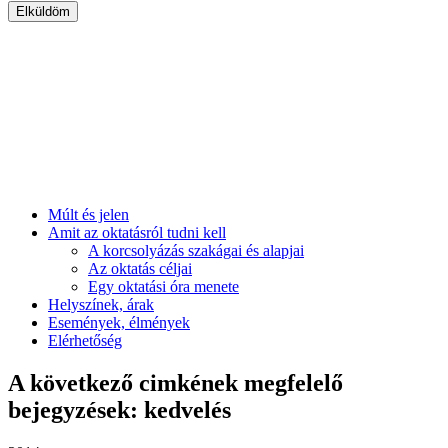
Múlt és jelen
Amit az oktatásról tudni kell
A korcsolyázás szakágai és alapjai
Az oktatás céljai
Egy oktatási óra menete
Helyszínek, árak
Események, élmények
Elérhetőség
A következő cimkének megfelelő
bejegyzések: kedvelés