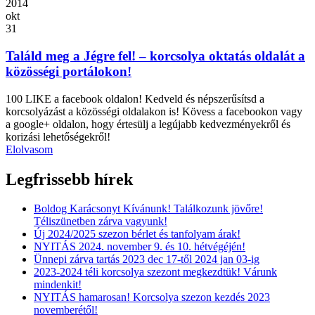
2014
okt
31
Találd meg a Jégre fel! – korcsolya oktatás oldalát a
közösségi portálokon!
100 LIKE a facebook oldalon! Kedveld és népszerűsítsd a
korcsolyázást a közösségi oldalakon is! Kövess a facebookon vagy
a google+ oldalon, hogy értesülj a legújabb kedvezményekről és
korizási lehetőségekről!
Elolvasom
Legfrissebb hírek
Boldog Karácsonyt Kívánunk! Találkozunk jövőre!
Téliszünetben zárva vagyunk!
Új 2024/2025 szezon bérlet és tanfolyam árak!
NYITÁS 2024. november 9. és 10. hétvégéjén!
Ünnepi zárva tartás 2023 dec 17-től 2024 jan 03-ig
2023-2024 téli korcsolya szezont megkezdtük! Várunk
mindenkit!
NYITÁS hamarosan! Korcsolya szezon kezdés 2023
novemberétől!