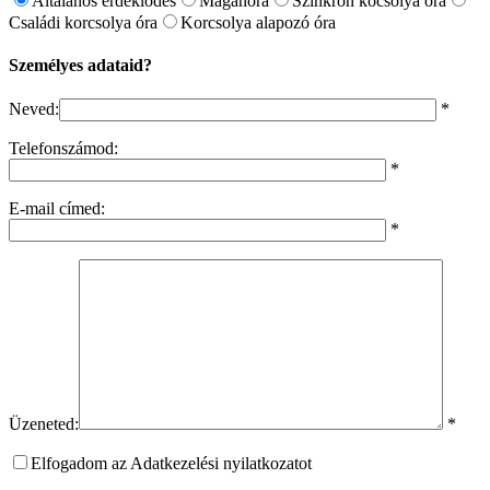
Általános érdeklődés
Magánóra
Szinkron kocsolya óra
Családi korcsolya óra
Korcsolya alapozó óra
Személyes adataid?
Neved:
*
Telefonszámod:
*
E-mail címed:
*
Üzeneted:
*
Elfogadom az Adatkezelési nyilatkozatot