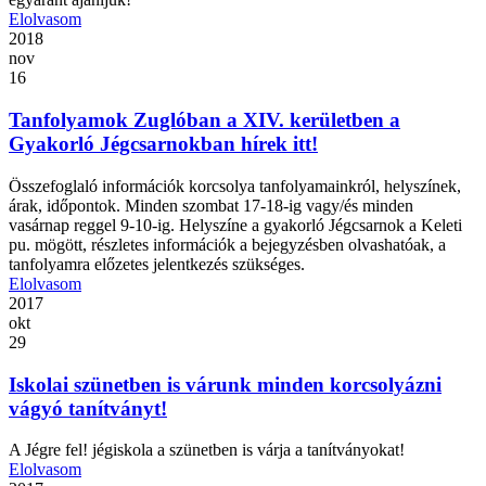
Elolvasom
2018
nov
16
Tanfolyamok Zuglóban a XIV. kerületben a
Gyakorló Jégcsarnokban hírek itt!
Összefoglaló információk korcsolya tanfolyamainkról, helyszínek,
árak, időpontok. Minden szombat 17-18-ig vagy/és minden
vasárnap reggel 9-10-ig. Helyszíne a gyakorló Jégcsarnok a Keleti
pu. mögött, részletes információk a bejegyzésben olvashatóak, a
tanfolyamra előzetes jelentkezés szükséges.
Elolvasom
2017
okt
29
Iskolai szünetben is várunk minden korcsolyázni
vágyó tanítványt!
A Jégre fel! jégiskola a szünetben is várja a tanítványokat!
Elolvasom