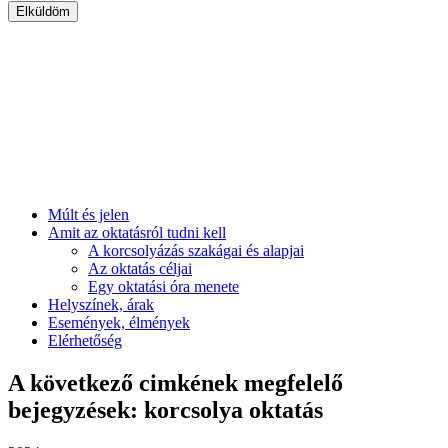
Múlt és jelen
Amit az oktatásról tudni kell
A korcsolyázás szakágai és alapjai
Az oktatás céljai
Egy oktatási óra menete
Helyszínek, árak
Események, élmények
Elérhetőség
A következő cimkének megfelelő
bejegyzések: korcsolya oktatás