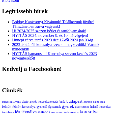
Elolvasom
Legfrissebb hírek
Boldog Karácsonyt Kívánunk! Találkozunk jövőre!
Téliszünetben zárva vagyunk!
Új 2024/2025 szezon bérlet és tanfolyam árak!
NYITÁS 2024. november 9. és 10. hétvégéjén!
Ünnepi zárva tartás 2023 dec 17-től 2024 jan 03-ig
2023-2024 téli korcsolya szezont megkezdtük! Várunk
mindenkit!
NYITÁS hamarosan! Korcsolya szezon kezdés 2023
novemberétől!
Kedvelj a Facebookon!
Cimkék
budapest
buda
akció
akciós korcsolya oktatás
ajándékutalvány
Európa Bajnokság
gyerek
felnőtt
felnőtt korcsolya
gyakorló jégcsarnok
haladó korcsolya
gyerektábor
korcsolya
jég
jégpálya
jégtánc
karácsony
tanfolyam
kedvezmény