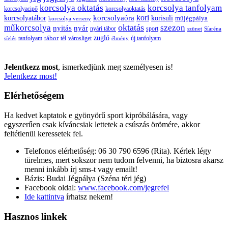
korcsolya oktatás
korcsolya tanfolyam
korcsolyacipő
korcsolyaoktatás
korcsolyaóra
kori
korcsolyatábor
korisuli
műjégpálya
korcsolya verseny
oktatás
műkorcsolya
szezon
nyitás
nyár
nyári tábor
sport
szünet
Síaréna
zugló
tábor
tanfolyam
tél
városliget
új tanfolyam
síelés
élmény
Jelentkezz most
, ismerkedjünk meg személyesen is!
Jelentkezz most!
Elérhetőségem
Ha kedvet kaptatok e gyönyörű sport kipróbálására, vagy
egyszerűen csak kíváncsiak lettetek a csúszás örömére, akkor
feltétlenül keressetek fel.
Telefonos elérhetőség: 06 30 790 6596 (Rita). Kérlek légy
türelmes, mert sokszor nem tudom felvenni, ha biztosra akarsz
menni inkább írj sms-t vagy emailt!
Bázis: Budai Jégpálya (Széna téri jég)
Facebook oldal:
www.facebook.com/jegrefel
Ide kattintva
írhatsz nekem!
Hasznos linkek