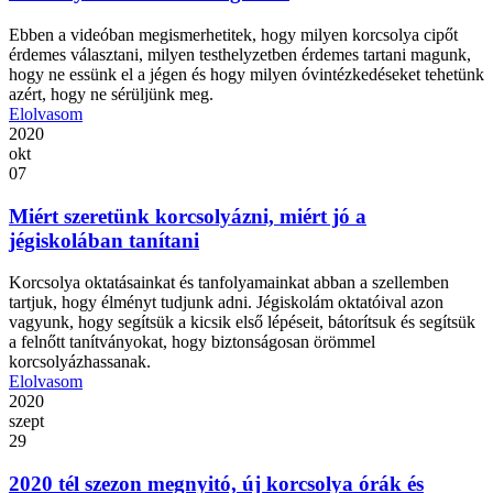
Ebben a videóban megismerhetitek, hogy milyen korcsolya cipőt
érdemes választani, milyen testhelyzetben érdemes tartani magunk,
hogy ne essünk el a jégen és hogy milyen óvintézkedéseket tehetünk
azért, hogy ne sérüljünk meg.
Elolvasom
2020
okt
07
Miért szeretünk korcsolyázni, miért jó a
jégiskolában tanítani
Korcsolya oktatásainkat és tanfolyamainkat abban a szellemben
tartjuk, hogy élményt tudjunk adni. Jégiskolám oktatóival azon
vagyunk, hogy segítsük a kicsik első lépéseit, bátorítsuk és segítsük
a felnőtt tanítványokat, hogy biztonságosan örömmel
korcsolyázhassanak.
Elolvasom
2020
szept
29
2020 tél szezon megnyitó, új korcsolya órák és