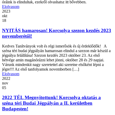
óráink is elindultak, ezekről olvashatsz itt bővebben.
Elolvasom
2023
okt
18
NYITÁS hamarosan! Korcsolya szezon kezdés 2023
novemberétől!
Kedves Tanítványok volt és régi ismerősök és új érdeklődők! A
széna téri budai jégpályán hamarosan elindul a szezon már készül a
jégpálya felállítása! Szezon kezdés 2023 október 23. Az első
hétvége amin magánórázni lehet jönni, október 28 és 29 napjai.
Várunk mindenkit nagy szeretettel aki szeretne elsőként lépni a
jégre!!! Az első tanfolyamok novemberben […]
Elolvasom
2022
nov
05
2022 TÉL Megnyitottunk! Korcsolya oktatás a
széna téri Budai Jégpályán a II. kerületben
Budapesten!