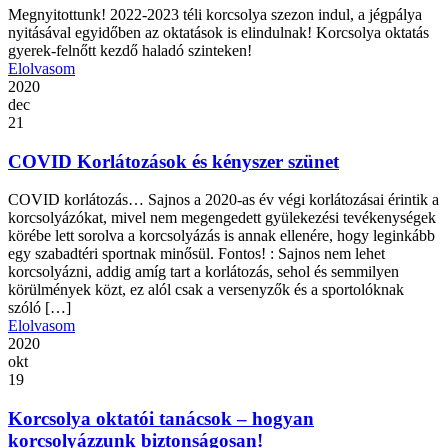
Megnyitottunk! 2022-2023 téli korcsolya szezon indul, a jégpálya
nyitásával egyidőben az oktatások is elindulnak! Korcsolya oktatás
gyerek-felnőtt kezdő haladó szinteken!
Elolvasom
2020
dec
21
COVID Korlátozások és kényszer szünet
COVID korlátozás… Sajnos a 2020-as év végi korlátozásai érintik a
korcsolyázókat, mivel nem megengedett gyülekezési tevékenységek
körébe lett sorolva a korcsolyázás is annak ellenére, hogy leginkább
egy szabadtéri sportnak minősül. Fontos! : Sajnos nem lehet
korcsolyázni, addig amíg tart a korlátozás, sehol és semmilyen
körülmények közt, ez alól csak a versenyzők és a sportolóknak
szóló […]
Elolvasom
2020
okt
19
Korcsolya oktatói tanácsok – hogyan
korcsolyázzunk biztonságosan!