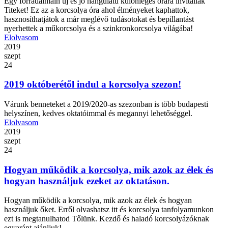
Egy forradalmain új és jó hangulatú különleges órára invitállak
Titeket! Ez az a korcsolya óra ahol élményeket kaphattok,
hasznosíthatjátok a már meglévő tudásotokat és bepillantást
nyerhettek a műkorcsolya és a szinkronkorcsolya világába!
Elolvasom
2019
szept
24
2019 októberétől indul a korcsolya szezon!
Várunk benneteket a 2019/2020-as szezonban is több budapesti
helyszínen, kedves oktatóimmal és megannyi lehetőséggel.
Elolvasom
2019
szept
24
Hogyan működik a korcsolya, mik azok az élek és
hogyan használjuk ezeket az oktatáson.
Hogyan működik a korcsolya, mik azok az élek és hogyan
használjuk őket. Erről olvashatsz itt és korcsolya tanfolyamunkon
ezt is megtanulhatod Tőlünk. Kezdő és haladó korcsolyázóknak
egyaránt ajánljuk!