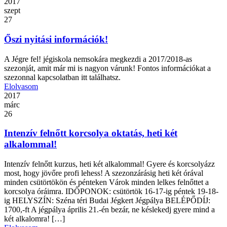
2017
szept
27
Őszi nyitási információk!
A Jégre fel! jégiskola nemsokára megkezdi a 2017/2018-as
szezonját, amit már mi is nagyon várunk! Fontos információkat a
szezonnal kapcsolatban itt találhatsz.
Elolvasom
2017
márc
26
Intenzív felnőtt korcsolya oktatás, heti két
alkalommal!
Intenzív felnőtt kurzus, heti két alkalommal! Gyere és korcsolyázz
most, hogy jövőre profi lehess! A szezonzárásig heti két órával
minden csütörtökön és pénteken Várok minden lelkes felnőttet a
korcsolya óráimra. IDŐPONOK: csütörtök 16-17-ig péntek 19-18-
ig HELYSZÍN: Széna téri Budai Jégkert Jégpálya BELÉPŐDÍJ:
1700,-ft A jégpálya április 21.-én bezár, ne késlekedj gyere mind a
két alkalomra! […]