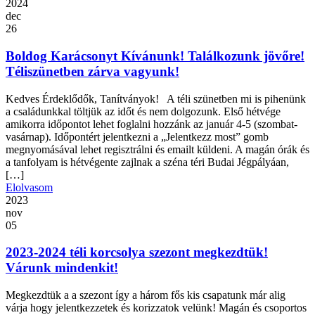
2024
dec
26
Boldog Karácsonyt Kívánunk! Találkozunk jövőre!
Téliszünetben zárva vagyunk!
Kedves Érdeklődők, Tanítványok! A téli szünetben mi is pihenünk
a családunkkal töltjük az időt és nem dolgozunk. Első hétvége
amikorra időpontot lehet foglalni hozzánk az január 4-5 (szombat-
vasárnap). Időpontért jelentkezni a „Jelentkezz most” gomb
megnyomásával lehet regisztrálni és emailt küldeni. A magán órák és
a tanfolyam is hétvégente zajlnak a széna téri Budai Jégpályáan,
[…]
Elolvasom
2023
nov
05
2023-2024 téli korcsolya szezont megkezdtük!
Várunk mindenkit!
Megkezdtük a a szezont így a három fős kis csapatunk már alig
várja hogy jelentkezzetek és korizzatok velünk! Magán és csoportos