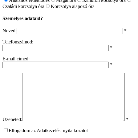
Általános érdeklődés
Magánóra
Szinkron kocsolya óra
Családi korcsolya óra
Korcsolya alapozó óra
Személyes adataid?
Neved:
*
Telefonszámod:
*
E-mail címed:
*
Üzeneted:
*
Elfogadom az Adatkezelési nyilatkozatot