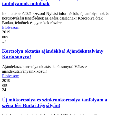
tanfolyamok indulnak
Indul a 2020/2021 szezon! Nyitási információk, új tanfolyamok és
korcsolyázási lehetőségek az egész családnak! Korcsolya órák
Budán, felnőttek és gyerekek részére.
Elolvasom
2019
nov
17
Korcsolya oktatás ajándékba! Ajándékutalvány
Karácsonyra!
Ajándékozz korcsolya oktatást karácsonyra! Válassz
ajándékutalványaink közül!
Elolvasom
2019
okt
24
Új műkorcsolya és szinkronkorcsolya tanfolyam a
széna téri Budai Jégpályán!