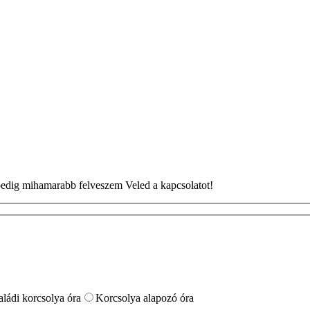
n pedig mihamarabb felveszem Veled a kapcsolatot!
aládi korcsolya óra
Korcsolya alapozó óra