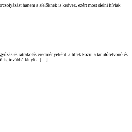
 korcsolyázást hanem a síelőknek is kedvez, ezért most síelni hívlak
gyúzás és ratrakolás eredményeként a liftek közül a tanulófelvonó és
 is, továbbá kinyitja […]