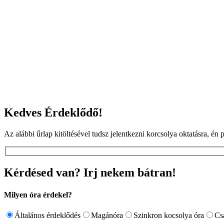
Kedves Érdeklődő!
Az alábbi űrlap kitöltésével tudsz jelentkezni korcsolya oktatásra, é
Kérdésed van? Irj nekem bátran!
Milyen óra érdekel?
Általános érdeklődés
Magánóra
Szinkron kocsolya óra
Cs