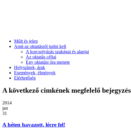
Múlt és jelen
Amit az oktatásról tudni kell
A korcsolyázás szakágai és alapjai
Az oktatás céljai
Egy oktatási óra menete
Helyszínek, árak
Események, élmények
Elérhetőség
A következő cimkének megfelelő bejegyzése
2014
jan
31
A héten havazott, lécre fel!