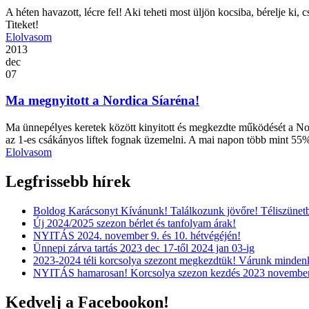
A héten havazott, lécre fel! Aki teheti most üljön kocsiba, bérelje ki, 
Titeket!
Elolvasom
2013
dec
07
Ma megnyitott a Nordica Síaréna!
Ma ünnepélyes keretek között kinyitott és megkezdte működését a Nord
az 1-es csákányos liftek fognak üzemelni. A mai napon több mint 55
Elolvasom
Legfrissebb hírek
Boldog Karácsonyt Kívánunk! Találkozunk jövőre! Téliszünet
Új 2024/2025 szezon bérlet és tanfolyam árak!
NYITÁS 2024. november 9. és 10. hétvégéjén!
Ünnepi zárva tartás 2023 dec 17-től 2024 jan 03-ig
2023-2024 téli korcsolya szezont megkezdtük! Várunk mindenk
NYITÁS hamarosan! Korcsolya szezon kezdés 2023 november
Kedvelj a Facebookon!