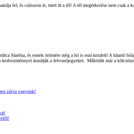
csatolja fel, és csússzon le, mert itt a tél! A tél megérkezése nem csak a
ica Síaréna, és ennek örömére még a hó is esni kezdett! A kitartó hóá
% kedvezménnyel árusítják a felvonójegyeket. Működik már a kölcsönző
ben zárva vagyunk!
it!
étől!