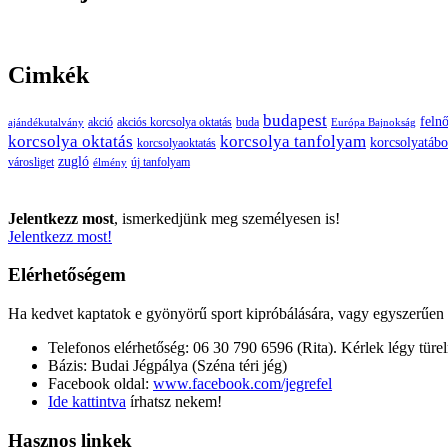
Cimkék
budapest
felnő
buda
akció
akciós korcsolya oktatás
ajándékutalvány
Európa Bajnokság
korcsolya oktatás
korcsolya tanfolyam
korcsolyatábo
korcsolyaoktatás
zugló
városliget
új tanfolyam
élmény
Jelentkezz most
, ismerkedjünk meg személyesen is!
Jelentkezz most!
Elérhetőségem
Ha kedvet kaptatok e gyönyörű sport kipróbálására, vagy egyszerűen cs
Telefonos elérhetőség: 06 30 790 6596 (Rita). Kérlek légy türe
Bázis: Budai Jégpálya (Széna téri jég)
Facebook oldal:
www.facebook.com/jegrefel
Ide kattintva
írhatsz nekem!
Hasznos linkek