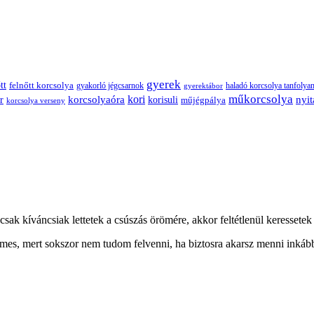
gyerek
tt
felnőtt korcsolya
gyakorló jégcsarnok
haladó korcsolya tanfolya
gyerektábor
műkorcsolya
korcsolyaóra
kori
r
nyit
korisuli
műjégpálya
korcsolya verseny
ak kíváncsiak lettetek a csúszás örömére, akkor feltétlenül keressetek 
lmes, mert sokszor nem tudom felvenni, ha biztosra akarsz menni inkább 