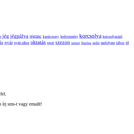
korcsolya
jég
jégpálya
jégtánc
karácsony
m
kedvezmény
korcsolyacipő
oktatás
szezon
ás
nyár
tábor
tanfolyam
tél
nyári tábor
sport
szünet
Síaréna
síelés
fel.
írj sms-t vagy emailt!