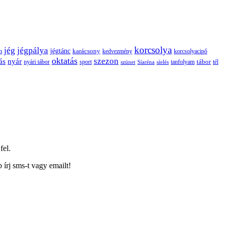
korcsolya
jég
jégpálya
jégtánc
karácsony
m
kedvezmény
korcsolyacipő
oktatás
szezon
ás
nyár
tábor
tanfolyam
tél
nyári tábor
sport
szünet
Síaréna
síelés
fel.
írj sms-t vagy emailt!