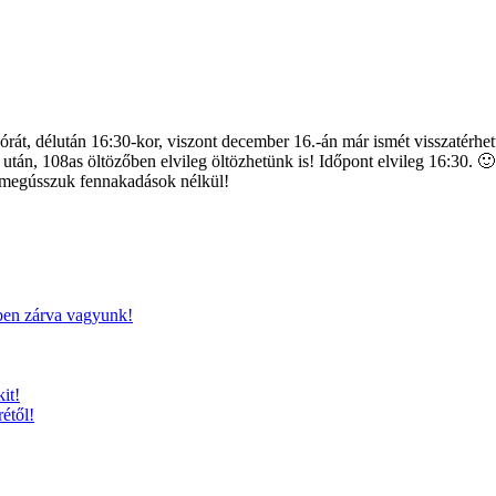
órát, délután 16:30-kor, viszont december 16.-án már ismét visszatérh
 után, 108as öltözőben elvileg öltözhetünk is! Időpont elvileg 16:30. 🙂
l megússzuk fennakadások nélkül!
ben zárva vagyunk!
it!
étől!