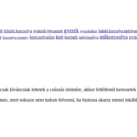
gyerek
tt
felnőtt korcsolya
gyakorló jégcsarnok
haladó korcsolya tanfolya
gyerektábor
műkorcsolya
korcsolyaóra
kori
r
nyit
korisuli
műjégpálya
korcsolya verseny
ak kíváncsiak lettetek a csúszás örömére, akkor feltétlenül keressetek 
lmes, mert sokszor nem tudom felvenni, ha biztosra akarsz menni inkább 