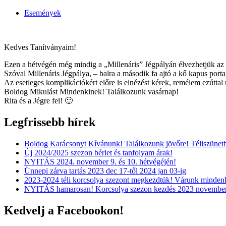
Események
Kedves Tanítványaim!
Ezen a hétvégén még mindig a „Millenáris” Jégpályán élvezhetjük az 
Szóval Millenáris Jégpálya, – balra a második fa ajtó a kő kapus porta
Az esetleges komplikációkért előre is elnézést kérek, remélem ezútta
Boldog Mikulást Mindenkinek! Találkozunk vasárnap!
Rita és a Jégre fel! 🙂
Legfrissebb hírek
Boldog Karácsonyt Kívánunk! Találkozunk jövőre! Téliszünet
Új 2024/2025 szezon bérlet és tanfolyam árak!
NYITÁS 2024. november 9. és 10. hétvégéjén!
Ünnepi zárva tartás 2023 dec 17-től 2024 jan 03-ig
2023-2024 téli korcsolya szezont megkezdtük! Várunk mindenk
NYITÁS hamarosan! Korcsolya szezon kezdés 2023 november
Kedvelj a Facebookon!