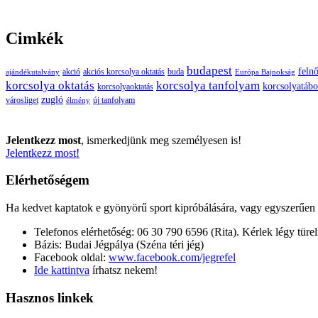
Cimkék
budapest
felnő
buda
akció
akciós korcsolya oktatás
ajándékutalvány
Európa Bajnokság
korcsolya oktatás
korcsolya tanfolyam
korcsolyatábo
korcsolyaoktatás
zugló
városliget
új tanfolyam
élmény
Jelentkezz most
, ismerkedjünk meg személyesen is!
Jelentkezz most!
Elérhetőségem
Ha kedvet kaptatok e gyönyörű sport kipróbálására, vagy egyszerűen cs
Telefonos elérhetőség: 06 30 790 6596 (Rita). Kérlek légy türe
Bázis: Budai Jégpálya (Széna téri jég)
Facebook oldal:
www.facebook.com/jegrefel
Ide kattintva
írhatsz nekem!
Hasznos linkek