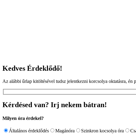
Kedves Érdeklődő!
Az alábbi űrlap kitöltésével tudsz jelentkezni korcsolya oktatásra, é
Kérdésed van? Irj nekem bátran!
Milyen óra érdekel?
Általános érdeklődés
Magánóra
Szinkron kocsolya óra
Cs