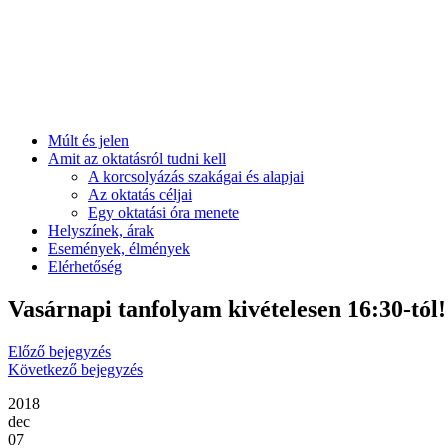
Múlt és jelen
Amit az oktatásról tudni kell
A korcsolyázás szakágai és alapjai
Az oktatás céljai
Egy oktatási óra menete
Helyszínek, árak
Események, élmények
Elérhetőség
Vasárnapi tanfolyam kivételesen 16:30-tól!
Előző bejegyzés
Következő bejegyzés
2018
dec
07