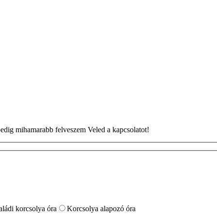
n pedig mihamarabb felveszem Veled a kapcsolatot!
aládi korcsolya óra
Korcsolya alapozó óra