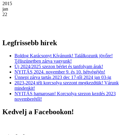
2015
jan
22
Legfrissebb hírek
Boldog Karácsonyt Kívánunk! Találkozunk jövőre!
Téliszünetben zárva vagyunk!
Új 2024/2025 szezon bérlet és tanfolyam árak!
NYITÁS 2024. november 9. és 10. hétvégéjén!
Ünnepi zárva tartás 2023 dec 17-től 2024 jan 03-ig
2023-2024 téli korcsolya szezont megkezdtük! Várunk
mindenkit!
NYITÁS hamarosan! Korcsolya szezon kezdés 2023
novemberétől!
Kedvelj a Facebookon!