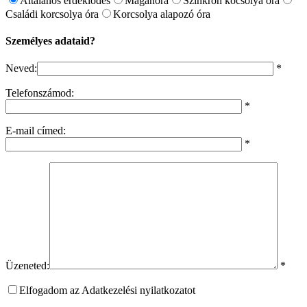
Általános érdeklődés
Magánóra
Szinkron kocsolya óra
Családi korcsolya óra
Korcsolya alapozó óra
Személyes adataid?
Neved:
*
Telefonszámod:
*
E-mail címed:
*
Üzeneted:
*
Elfogadom az Adatkezelési nyilatkozatot