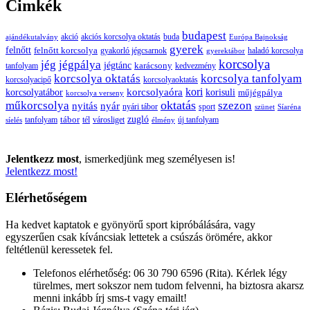
Cimkék
budapest
buda
akció
akciós korcsolya oktatás
ajándékutalvány
Európa Bajnokság
gyerek
felnőtt
felnőtt korcsolya
gyakorló jégcsarnok
haladó korcsolya
gyerektábor
korcsolya
jég
jégpálya
jégtánc
karácsony
tanfolyam
kedvezmény
korcsolya oktatás
korcsolya tanfolyam
korcsolyacipő
korcsolyaoktatás
korcsolyaóra
kori
korcsolyatábor
korisuli
műjégpálya
korcsolya verseny
oktatás
műkorcsolya
szezon
nyitás
nyár
nyári tábor
sport
szünet
Síaréna
zugló
tábor
tanfolyam
tél
városliget
új tanfolyam
síelés
élmény
Jelentkezz most
, ismerkedjünk meg személyesen is!
Jelentkezz most!
Elérhetőségem
Ha kedvet kaptatok e gyönyörű sport kipróbálására, vagy
egyszerűen csak kíváncsiak lettetek a csúszás örömére, akkor
feltétlenül keressetek fel.
Telefonos elérhetőség: 06 30 790 6596 (Rita). Kérlek légy
türelmes, mert sokszor nem tudom felvenni, ha biztosra akarsz
menni inkább írj sms-t vagy emailt!