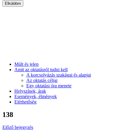
Múlt és jelen
Amit az oktatásról tudni kell
A korcsolyázás szakágai és alapjai
Az oktatás céljai
Egy oktatási óra menete
Helyszínek, árak
Események, élmények
Elérhetőség
138
Előző bejegyzés