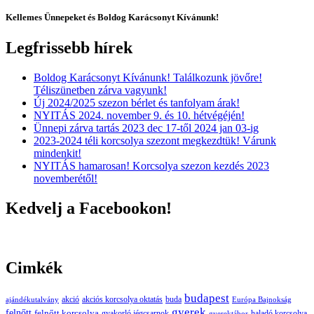
Kellemes Ünnepeket és Boldog Karácsonyt Kívánunk!
Legfrissebb hírek
Boldog Karácsonyt Kívánunk! Találkozunk jövőre!
Téliszünetben zárva vagyunk!
Új 2024/2025 szezon bérlet és tanfolyam árak!
NYITÁS 2024. november 9. és 10. hétvégéjén!
Ünnepi zárva tartás 2023 dec 17-től 2024 jan 03-ig
2023-2024 téli korcsolya szezont megkezdtük! Várunk
mindenkit!
NYITÁS hamarosan! Korcsolya szezon kezdés 2023
novemberétől!
Kedvelj a Facebookon!
Cimkék
budapest
buda
akció
akciós korcsolya oktatás
ajándékutalvány
Európa Bajnokság
gyerek
felnőtt
felnőtt korcsolya
gyakorló jégcsarnok
haladó korcsolya
gyerektábor