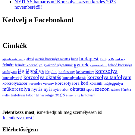
NYITÁS hamarosan! Korcsolya szezon kezdés 2023
novemberétől!
Kedvelj a Facebookon!
Cimkék
budapest
buda
akció
akciós korcsolya oktatás
ajándékutalvány
Európa Bajnokság
gyerek
felnőtt
felnőtt korcsolya
gyakorló jégcsarnok
haladó korcsolya
gyerektábor
korcsolya
jég
jégpálya
jégtánc
karácsony
tanfolyam
kedvezmény
korcsolya oktatás
korcsolya tanfolyam
korcsolyacipő
korcsolyaoktatás
korcsolyaóra
kori
korcsolyatábor
korisuli
műjégpálya
korcsolya verseny
oktatás
műkorcsolya
szezon
nyitás
nyár
nyári tábor
sport
szünet
Síaréna
zugló
tábor
tanfolyam
tél
városliget
új tanfolyam
síelés
élmény
Jelentkezz most
, ismerkedjünk meg személyesen is!
Jelentkezz most!
Elérhetőségem