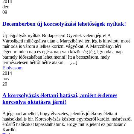
2014
dec
09
Decemberben új korcsolyázási lehetőségek nyíltak!
Új jégpályák nyíltak Budapesten! Gyertek velem jégre! A
Városligeti műjégpálya után a Marczibányi téri jég is kinyitott, most
már oda is várom a lelkes korizni vágyókat! A Marczibányi téri
jégen minden nap és egész nap van közönség jég, így oda a nap
bármely időszakában lehet menni! Itt a beosztásom, mely
természetesen hétről hétre alakul: – […]
Elolvasom
2014
nov
20
A korcsolyázás élettani hatásai, amiért érdemes
korcsolya oktatásra járni!
A jégsport amellett, hogy élvezetes, jelentős jótékony élettani
hatásokkal is bír. Korcsolyázás közben egyrészről kardió, másrészről
erősítő hatásokat tapasztalhatunk. Hogy mit is jelent ez pontosan?
Kardió