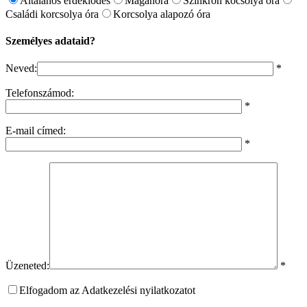
Általános érdeklődés
Magánóra
Szinkron kocsolya óra
Családi korcsolya óra
Korcsolya alapozó óra
Személyes adataid?
Neved:
*
Telefonszámod:
*
E-mail címed:
*
Üzeneted:
*
Elfogadom az Adatkezelési nyilatkozatot