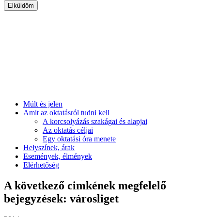
Múlt és jelen
Amit az oktatásról tudni kell
A korcsolyázás szakágai és alapjai
Az oktatás céljai
Egy oktatási óra menete
Helyszínek, árak
Események, élmények
Elérhetőség
A következő cimkének megfelelő
bejegyzések: városliget