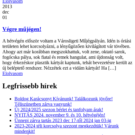
Elolvasom
2013
dec
01
Végre műjégen!
A hétvégén először voltam a Városligeti Műjégpályán. Idén is óriási
területen lehet korcsolyázni, a lényűgözően kivilágított vár tövében.
Ahogy azt már korábban megszokhattuk, volt zene, oktató sarok,
fogócska pálya, sok fiatal és remek hangulat, ami újdonság volt,
hogy érkezéskor plasztik kártyát kaptunk, tehát bevezetésre került az
új beléptető rendszer. Nézzétek ezt a vidám kártyát! Ha […]
Elolvasom
Legfrissebb hírek
Boldog Karácsonyt Kívánunk! Találkozunk jövőre!
Téliszünetben zárva vagyunk!
Új 2024/2025 szezon bérlet és tanfolyam árak!
NYITÁS 2024. november 9. és 10. hétvégéjén!
Ünnepi zárva tartás 2023 dec 17-től 2024 jan 03-ig
2023-2024 téli korcsolya szezont megkezdtük! Várunk
mindenkit!